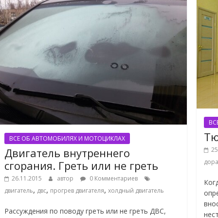
ВС
Тю
ВСЕ ОБ АВТОМОБИЛЯХ И МОТОЦИКЛАХ
Двигатель внутреннего
25
дора
сгорания. Греть или не греть
26.11.2015
автор
0 Комментариев
Когд
,
,
,
двигатель
двс
прогрев двигателя
холдный двигатель
опр
вно
Рассуждения по поводу греть или не греть ДВС,
нес