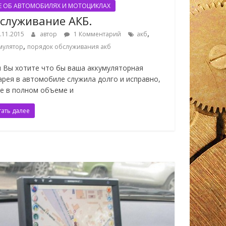
Е ОБ АВТОМОБИЛЯХ И МОТОЦИКЛАХ
служивание АКБ.
,
.11.2015
автор
1 Комментарий
акб
,
мулятор
порядок обслуживания акб
и Вы хотите что бы ваша аккумуляторная
арея в автомобиле служила долго и исправно,
ее в полном объеме и
тать далее