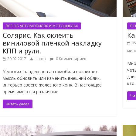
ВСЕ ОБ АВТОМОБИЛЯХ И МОТОЦИКЛАХ
ВС
Солярис. Как оклеить
Ка
виниловой пленкой накладку
05
КПП и руля.
мин
20.02.2017
автор
0 Комментариев
Мно
чет
У многих владельцев автомобиля возникает
дви
мысль обновить или изменить внешний облик,
кто
интерьер своего железного коня. В настоящее
время имеются различные
Чи
Читать далее