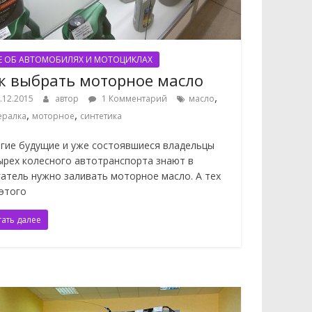
Е ОБ АВТОМОБИЛЯХ И МОТОЦИКЛАХ
к выбрать моторное масло
,
.12.2015
автор
1 Комментарий
масло
,
,
ералка
моторное
синтетика
гие будущие и уже состоявшиеся владельцы
ырех колесного автотранспорта знают в
гатель нужно заливать моторное масло. А тех
 этого
тать далее