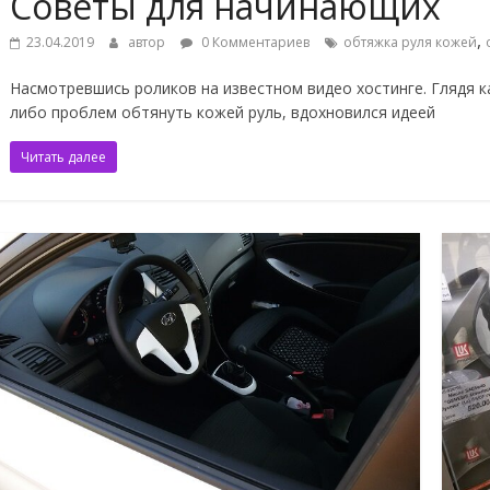
Советы для начинающих
,
23.04.2019
автор
0 Комментариев
обтяжка руля кожей
Насмотревшись роликов на известном видео хостинге. Глядя к
либо проблем обтянуть кожей руль, вдохновился идеей
Читать далее