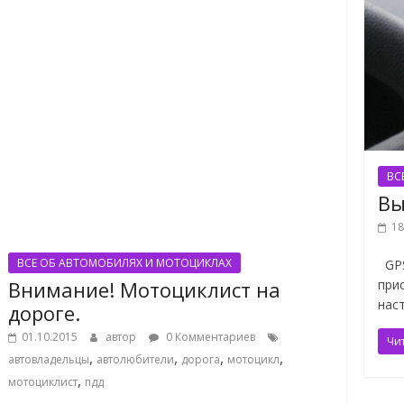
ВС
Вы
18
ВСЕ ОБ АВТОМОБИЛЯХ И МОТОЦИКЛАХ
GPS
Внимание! Мотоциклист на
при
нас
дороге.
01.10.2015
автор
0 Комментариев
Чи
,
,
,
,
автовладельцы
автолюбители
дорога
мотоцикл
,
мотоциклист
пдд