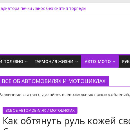
Ноут задний фонарь
радиатора печки Ланос без снятия торпеды
кус снять стеклоподъемник
стра установка не штатной магнитолы
вер Дискавери замена топливного фильтра
.
И ПОЛЕЗНО
ГАРМОНИЯ ЖИЗНИ
АВТО-МОТО
РУ
ВСЕ ОБ АВТОМОБИЛЯХ И МОТОЦИКЛАХ
Различные статьи о дизайне, всевозможных приспособлений,
ВСЕ ОБ АВТОМОБИЛЯХ И МОТОЦИКЛАХ
Как обтянуть руль кожей с