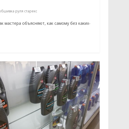
обшивка руля старекс
ак мастера объясняют, как самому без каких-