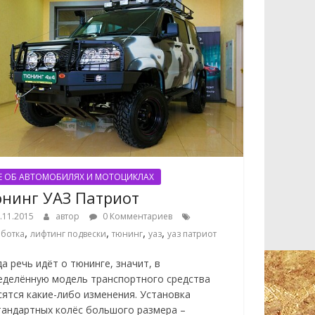
Е ОБ АВТОМОБИЛЯХ И МОТОЦИКЛАХ
нинг УАЗ Патриот
.11.2015
автор
0 Комментариев
,
,
,
,
ботка
лифтинг подвески
тюнинг
уаз
уаз патриот
а речь идёт о тюнинге, значит, в
еделённую модель транспортного средства
сятся какие-либо изменения. Установка
тандартных колёс большого размера –