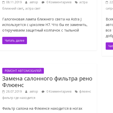
08.11.2019
автор
0 Комментариев
астра
22
,
ближний свет
астра свет
ситр
Галогеновая лампа ближнего света на Astra J
Все
используется с цоколем H7. Что бы ее заменить,
авт
откручиваем защитный колпачок с тыльной
все
доб
Читать далее
Чи
РЕМОНТ АВТОМОБИЛЕЙ
Замена салонного фильтра рено
Флюенс
28.07.2019
автор
0 Комментариев
флюенс
фильтр где находится
Фильтр салона на Флюенсе находится в ногах