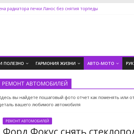
ена радиатора печки Ланос без снятия торпеды
д Фокус снять стеклоподъемник
ль Астра установка не штатной магнитолы
д Ровер Дискавери замена топливного фильтра
сан Ноут задний фонарь
.
И ПОЛЕЗНО
ГАРМОНИЯ ЖИЗНИ
АВТО-МОТО
РУ
РЕМОНТ АВТОМОБИЛЕЙ
Здесь вы найдете пошаговый фото отчет как поменять или 
деталь вашего любимого автомобиля
РЕМОНТ АВТОМОБИЛЕЙ
Форд Фокус снять стеклоп