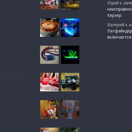
Юрий
к зап
неисправно
Керхер
Валерий
к з
Патфайндер
включается