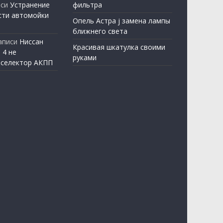
иси
Устранение
фильтра
сти автомойки
Опель Астра j замена лампы
ближнего света
аписи
Ниссан
Красивая шкатулка своими
 4 не
руками
 селектор АКПП