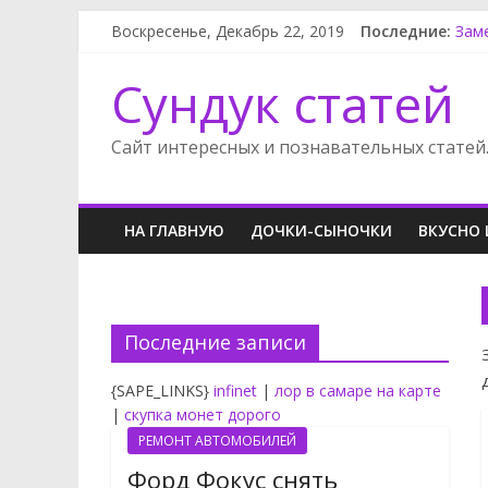
Воскресенье, Декабрь 22, 2019
Последние:
Зам
Фор
Опе
Сундук статей
Лен
Нис
Сайт интересных и познавательных статей
НА ГЛАВНУЮ
ДОЧКИ-СЫНОЧКИ
ВКУСНО 
Последние записи
{SAPE_LINKS}
infinet
|
лор в самаре на карте
|
скупка монет дорого
РЕМОНТ АВТОМОБИЛЕЙ
Форд Фокус снять