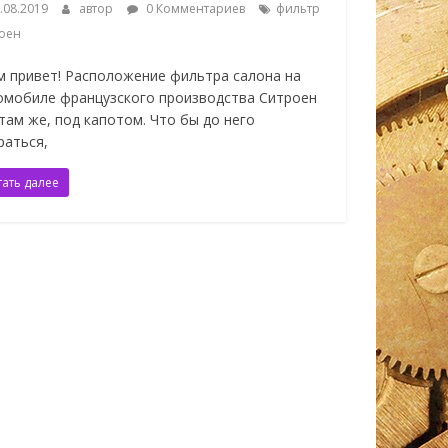
.08.2019
автор
0 Комментариев
фильтр
оен
м привет! Расположение фильтра салона на
омобиле французского производства Ситроен
 там же, под капотом. Что бы до него
раться,
тать далее