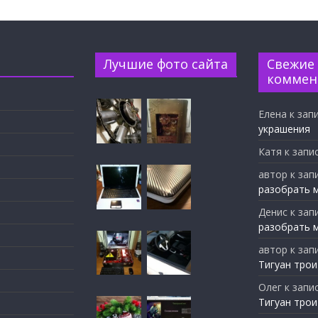
Лучшие фото сайта
Свежие
коммен
Елена
к зап
украшения
Катя
к запи
автор
к зап
разобрать 
Денис
к зап
разобрать 
автор
к зап
Тигуан трои
Олег
к запи
Тигуан трои