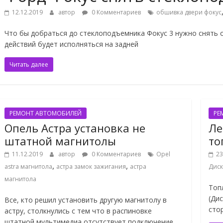
12.12.2019
автор
0 Комментариев
обшивка двери фокус
Что бы добраться до стеклоподъемника Фокус 3 нужно снять о
действий будет исполняться на задней
Читать далее
РЕМОНТ АВТОМОБИЛЕЙ
РЕ
Опель Астра установка не
Ле
штатной магнитолы
то
11.12.2019
автор
0 Комментариев
Opel
23
,
,
astra магнитола
астра замок зажигания
астра
Диск
магнитола
Топ
(Ди
Все, кто решил установить другую магнитолу в
сто
астру, столкнулись с тем что в распиновке
штатной мультимедиа отсутствует подключение