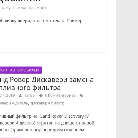
,
фокус стеклоподъемник
бшивку двери, а затем стекло. Пример
МОНТ АВТОМОБИЛЕЙ
нд Ровер Дискавери замена
пливного фильтра
.11.2019
автор
0 Комментариев
,
авери 4 дизель
дискавери фильтр
ливный фильтр на Land Rover Discovery IV
скавери 4 дизель) спрятан на днище с правой
роны (примерно под передним сиденьем