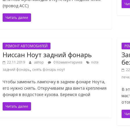
Чи
(провод АСС)
Читать далее
РЕМОНТ АВТОМОБИЛЕЙ
РЕ
Ниссан Ноут задний фонарь
За
бе
22.11.2019
автор
0 Комментариев
note
,
задний фонарь
снять фонарь ноут
22
печк
Чтобы заменить лампочку в заднем фонаре Ноута,
его нужно снять. Откручиваем два винта крепления
В э
фонаря в водостоке кузова. Беремся одной
мас
ото
Читать далее
Чи