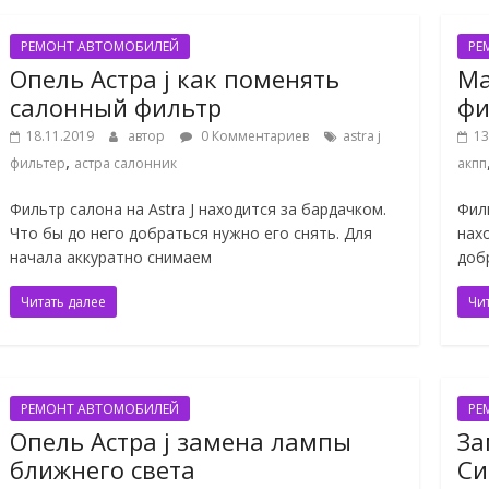
РЕМОНТ АВТОМОБИЛЕЙ
РЕ
Опель Астра j как поменять
Ма
салонный фильтр
фи
18.11.2019
автор
0 Комментариев
astra j
13
,
фильтер
астра салонник
акпп
Фильтр салона на Astra J находится за бардачком.
Фил
Что бы до него добраться нужно его снять. Для
нах
начала аккуратно снимаем
доб
Читать далее
Чи
РЕМОНТ АВТОМОБИЛЕЙ
РЕ
Опель Астра j замена лампы
За
ближнего света
Си