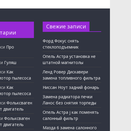
Свежие записи
тарии
Форд Фокус снять
иси
Про
стеклоподъемник
Опель Астра установка не
си
Гуляш
штатной магнитолы
иси
Как
Ленд Ровер Дискавери
мотор пылесоса
замена топливного фильтра
иси
Как
Ниссан Ноут задний фонарь
мотор пылесоса
Замена радиатора печки
иси
Фольксваген
Ланос без снятия торпеды
т двигатель
Опель Астра j как поменять
си
Фольксваген
салонный фильтр
т двигатель
Мазда 6 замена салонного