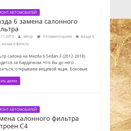
МОНТ АВТОМОБИЛЕЙ
зда 6 замена салонного
льтра
.11.2019
автор
0 Комментариев
мазда 6
,
мазда 6 фильтр
ьтр салона на Mazda 6 Sedan 3 (2012-2018)
одится за бардачком. Что бы до него
раться, открываем вещевой ящик. Боковые
тать далее
МОНТ АВТОМОБИЛЕЙ
мена салонного фильтра
троен С4