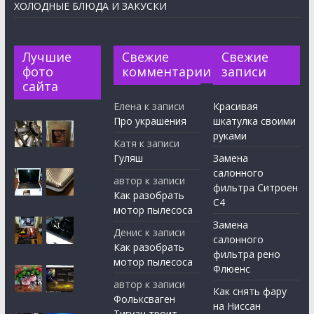
ХОЛОДНЫЕ БЛЮДА И ЗАКУСКИ
Лучшие
Свежие
Свежие
фото
комментарии
записи
сайта
Елена
к записи
Красивая
Про украшения
шкатулка своими
руками
Катя
к записи
Гуляш
Замена
салонного
автор
к записи
фильтра Ситроен
Как разобрать
С4
мотор пылесоса
Замена
Денис
к записи
салонного
Как разобрать
фильтра рено
мотор пылесоса
Флюенс
автор
к записи
Как снять фару
Фольксваген
на Ниссан
Тигуан троит