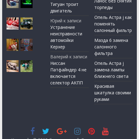
Ланос без снятия
Тигуан троит
торпеды
двигатель
Опель Астра j как
Юрий
к записи
поменять
Устранение
салонный фильтр
неисправности
автомойки
Мазда 6 замена
Керхер
салонного
фильтра
Валерий
к записи
Ниссан
Опель Астра j
Патфайндер 4 не
замена лампы
включается
ближнего света
селектор АКПП
Красивая
шкатулка своими
руками