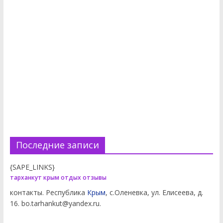
Последние записи
{SAPE_LINKS}
тарханкут крым отдых отзывы
контакты. Республика
Крым
, с.Оленевка, ул. Елисеева, д.
16. bo.tarhankut@yandex.ru.