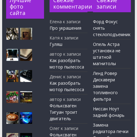
Лучшие
Свежие
Свежие
фото
комментарии
записи
сайта
Елена
к записи
Форд Фокус
Про украшения
снять
стеклоподъемник
Катя
к записи
Гуляш
Опель Астра
установка не
автор
к записи
штатной
Как разобрать
магнитолы
мотор пылесоса
Ленд Ровер
Денис
к записи
Дискавери
Как разобрать
замена
мотор пылесоса
топливного
фильтра
автор
к записи
Фольксваген
Ниссан Ноут
Тигуан троит
задний фонарь
двигатель
Замена
Олег
к записи
радиатора печки
Фольксваген