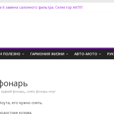
а 6 замена салонного фильтра. Селектор АКПП
 Ровер Дискавери замена топливного фильтра
ан Ноут задний фонарь
а радиатора печки Ланос без снятия торпеды
 Астра j как поменять салонный фильтр
.
И ПОЛЕЗНО
ГАРМОНИЯ ЖИЗНИ
АВТО-МОТО
РУ
 фонарь
,
e задний фонарь
снять фонарь ноут
оута, его нужно снять.
одостоке кузова.