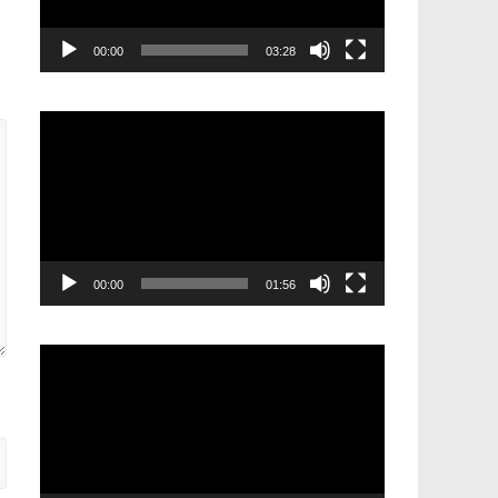
00:00
03:28
Видеоплеер
00:00
01:56
Видеоплеер