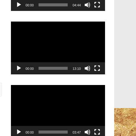
00:00
04:44
Видеоплеер
00:00
13:10
Видеоплеер
00:00
03:47