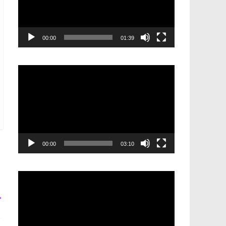
00:00
01:39
Видеоплеер
00:00
03:10
Видеоплеер
→