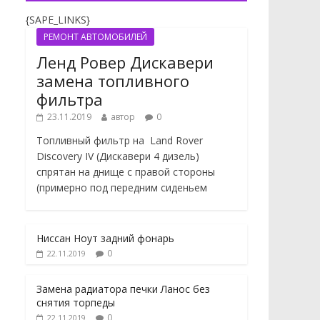
{SAPE_LINKS}
РЕМОНТ АВТОМОБИЛЕЙ
Ленд Ровер Дискавери
замена топливного
фильтра
23.11.2019
автор
0
Топливный фильтр на Land Rover
Discovery IV (Дискавери 4 дизель)
спрятан на днище с правой стороны
(примерно под передним сиденьем
Ниссан Ноут задний фонарь
0
22.11.2019
Замена радиатора печки Ланос без
снятия торпеды
0
22.11.2019