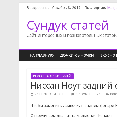
Воскресенье, Декабрь 8, 2019
Последние:
Мазд
Ленд
Нисс
Сундук статей
Замен
Опель
Сайт интересных и познавательных статей
НА ГЛАВНУЮ
ДОЧКИ-СЫНОЧКИ
ВКУСНО 
РЕМОНТ АВТОМОБИЛЕЙ
Ниссан Ноут задний
22.11.2019
автор
0 Комментариев
not
Чтобы заменить лампочку в заднем фонаре Н
Откручиваем два винта крепления фонаря в в