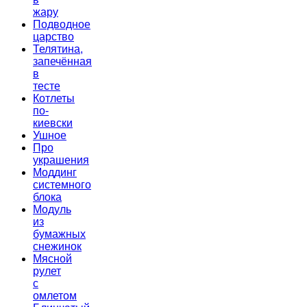
жару
Подводное
царство
Телятина,
запечённая
в
тесте
Котлеты
по-
киевски
Ушное
Про
украшения
Моддинг
системного
блока
Модуль
из
бумажных
снежинок
Мясной
рулет
с
омлетом