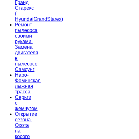
Гранд
Старекс
(
HyundaiGrandStarex)
Ремонт
пылесоса
своими
руками.
Замена
двигателя
в
пылесосе
Самсунг
Наро-
Фоминская
лыжная
трасса.
Серьги
с
жемчугом
Открытие
сезона.
Охота
на
косого