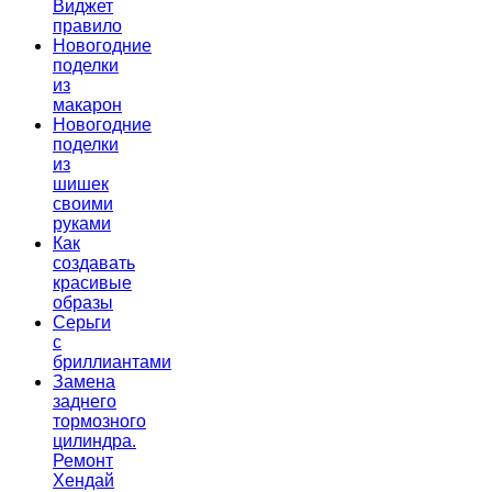
Виджет
правило
Новогодние
поделки
из
макарон
Новогодние
поделки
из
шишек
своими
руками
Как
создавать
красивые
образы
Серьги
с
бриллиантами
Замена
заднего
тормозного
цилиндра.
Ремонт
Хендай