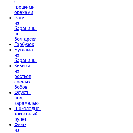
с
грецкими
орехами
Рагу
из
баранины
по-
болгарски
Гарбузок
Буглама
из
баранины
Кимчхи
из
ростков
соевых
бобов
Фрукты
под
карамелью
Шоколадно-
кокосовый
рулет
Филе
из