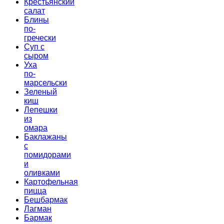
Крестьянский
салат
Блины
по-
гречески
Суп с
сыром
Уха
по-
марсельски
Зеленый
киш
Лепешки
из
омара
Баклажаны
с
помидорами
и
оливками
Картофельная
пицца
Бешбармак
Лагман
Бармак