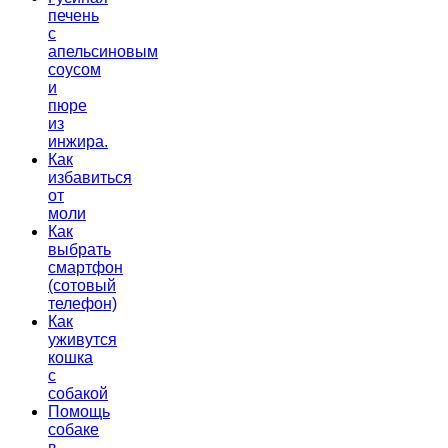
печень
с
апельсиновым
соусом
и
пюре
из
инжира.
Как
избавиться
от
моли
Как
выбрать
смартфон
(сотовый
телефон)
Как
уживутся
кошка
с
собакой
Помощь
собаке
в