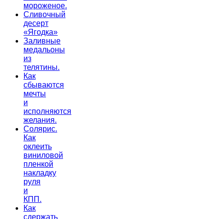
мороженое.
Сливочный
десерт
«Ягодка»
Заливные
медальоны
из
телятины.
Как
сбываются
мечты
и
исполняются
желания.
Солярис.
Как
оклеить
виниловой
пленкой
накладку
руля
и
КПП.
Как
сдержать