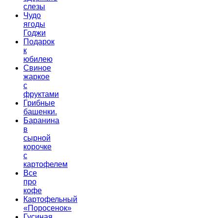
слезы
Чудо
ягоды
Годжи
Подарок
к
юбилею
Свиное
жаркое
с
фруктами
Грибные
башенки.
Баранина
в
сырной
корочке
с
картофелем
Все
про
кофе
Картофельный
«Поросенок»
Гусиная