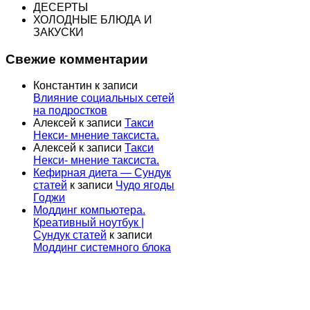
ДЕСЕРТЫ
ХОЛОДНЫЕ БЛЮДА И
ЗАКУСКИ
Свежие комментарии
Константин
к записи
Влияние социальных сетей
на подростков
Алексей
к записи
Такси
Некси- мнение таксиста.
Алексей
к записи
Такси
Некси- мнение таксиста.
Кефирная диета — Сундук
статей
к записи
Чудо ягоды
Годжи
Моддинг компьютера.
Креативный ноутбук |
Сундук статей
к записи
Моддинг системного блока