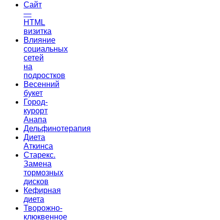
Сайт
—
HTML
визитка
Влияние
социальных
сетей
на
подростков
Весенний
букет
Город-
курорт
Анапа
Дельфинотерапия
Диета
Аткинса
Старекс.
Замена
тормозных
дисков
Кефирная
диета
Творожно-
клюквенное