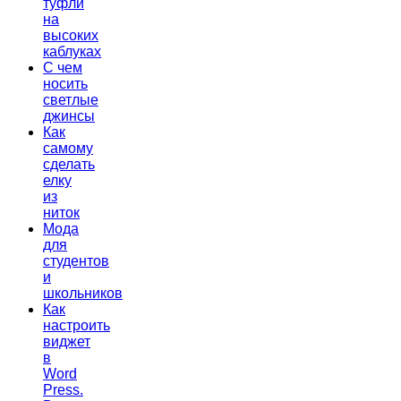
туфли
на
высоких
каблуках
С чем
носить
светлые
джинсы
Как
самому
сделать
елку
из
ниток
Мода
для
студентов
и
школьников
Как
настроить
виджет
в
Word
Press.