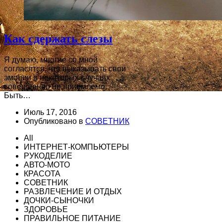
Как сдержать слезы
Я думаю, многие со мной
согласятся, что выказывать свои
эмоции в некоторых случаях
совершенно не приемлемо.
Быть…
Июль 17, 2016
Опубликовано в
СОВЕТНИК
All
ИНТЕРНЕТ-КОМПЬЮТЕРЫ
РУКОДЕЛИЕ
АВТО-МОТО
КРАСОТА
СОВЕТНИК
РАЗВЛЕЧЕНИЕ И ОТДЫХ
ДОЧКИ-СЫНОЧКИ
ЗДОРОВЬЕ
ПРАВИЛЬНОЕ ПИТАНИЕ