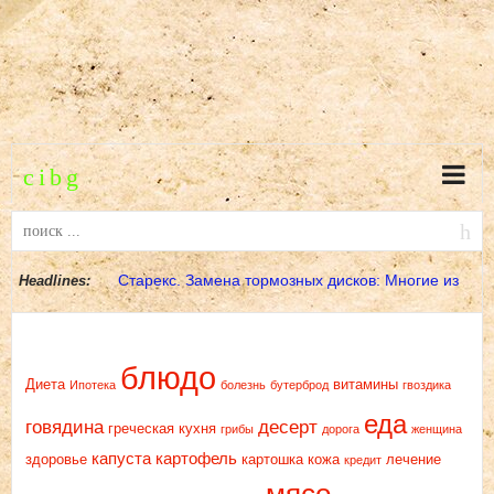
Старекс. Замена тормозных дисков: Многие из
Headlines:
МЕТКИ
вас скажут: «Что
блюдо
Диета
витамины
Ипотека
болезнь
бутерброд
гвоздика
еда
говядина
десерт
греческая кухня
грибы
дорога
женщина
капуста
картофель
здоровье
картошка
кожа
лечение
кредит