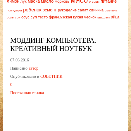
мясо
лимон
маска
масло
питание
лук
морковь
огурцы
ребенок
ремонт
рукоделие
салат
свинина
помидоры
сметана
соус
суп
тесто
французская кухня
чеснок
яйца
соль
сон
шашлык
МОДДИНГ КОМПЬЮТЕРА.
КРЕАТИВНЫЙ НОУТБУК
07.06.2016
Написано
автор
Опубликовано в
СОВЕТНИК
0
Постоянная ссылка