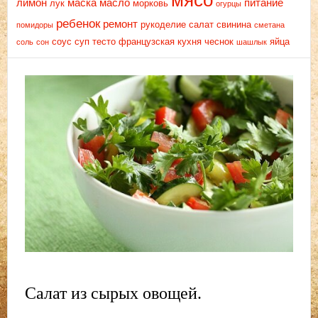
мясо
лимон
маска
масло
питание
лук
морковь
огурцы
ребенок
ремонт
рукоделие
салат
свинина
помидоры
сметана
соус
суп
тесто
французская кухня
чеснок
яйца
соль
сон
шашлык
Салат из сырых овощей.