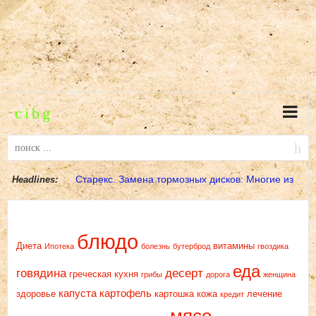
Headlines:
МЕТКИ
Кефирная диета: Здравствуйте. Приветствую
блюдо
Диета
витамины
Ипотека
болезнь
бутерброд
гвоздика
всех тех, кто хоче
еда
говядина
десерт
греческая кухня
грибы
дорога
женщина
капуста
картофель
здоровье
картошка
кожа
лечение
кредит