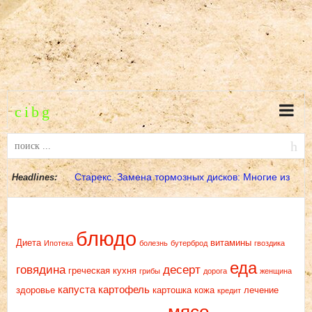
Старекс. Замена тормозных дисков: Многие из
Headlines:
МЕТКИ
вас скажут: «Что
блюдо
Диета
витамины
Ипотека
болезнь
бутерброд
гвоздика
еда
говядина
десерт
греческая кухня
грибы
дорога
женщина
капуста
картофель
здоровье
картошка
кожа
лечение
кредит