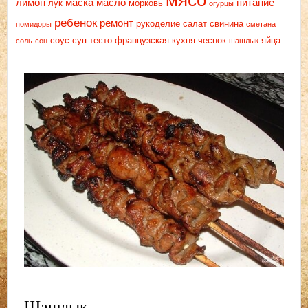
мясо
лимон
маска
масло
питание
лук
морковь
огурцы
ребенок
ремонт
рукоделие
салат
свинина
помидоры
сметана
соус
суп
тесто
французская кухня
чеснок
яйца
соль
сон
шашлык
Шашлык.