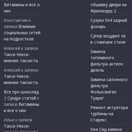
Витамины и все о
обшивку двери на
них
Фриландер 2
Константин
к
Сузуки SX4 задний
записи
Влияние
фонарь
социальных сетей
Супер моддинг пк
на подростков
в стимпанк стиле
Алексей
к записи
Замена
Такси Некси-
топливного
мнение таксиста.
фильтра актион
Алексей
к записи
дизель
Такси Некси-
Замена салонного
мнение таксиста.
фильтра
Все про шоколад
Фольксваген
| Сундук статей
к
Туарег
записи
Витамины
Ремонт актуатора
и все о них
турбины на
Илья
к записи
Старекс
Такси Некси-
Киа Сид замена