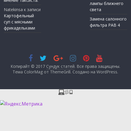
мнение таксиста.
лампы ближнего
Natekinsa
к записи
света
Картофельный
Замена салонного
суп с мясными
фильтра РАВ 4
фрикадельками
Копирайт © 2017
Сундук статей
. Все права защищены.
Тема ColorMag от
ThemeGrill
. Создано на
WordPress
.