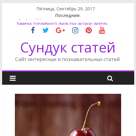
Пятница, Сентябрь 29, 2017
Последние:
Супер моддинг пк в стимпанк стиле
Замена топливного фильтра актион дизель
Как поменять лампу ближнего света на Фокусе 3
Сундук статей
Как снять обшивку двери на Фриландер 2
Сузуки SX4 задний фонарь
Сайт интересных и познавательных статей.