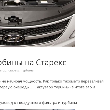
рбины на Старекс
,
,
атор
старекс
турбина
ь не набирал мощность. Как только тахометр переваливал
 первую очередь ……. актуатор турбины (в итоге это и
духовод от воздушного фильтра и турбины.