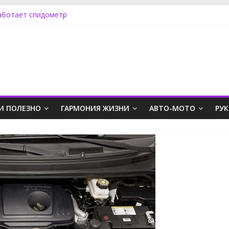
аботает спидометр
ного фильтра рено Флюенс
у на Ниссан Альмера Классик
мпер Ниссан Альмера Классик
ра как снять радиатор
.
И ПОЛЕЗНО
ГАРМОНИЯ ЖИЗНИ
АВТО-МОТО
РУ