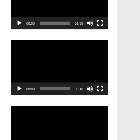
00:00
01:39
Видеоплеер
00:00
03:10
Видеоплеер