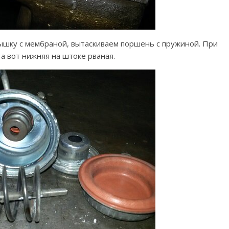
ышку с мембраной, вытаскиваем поршень с пружиной. При
а вот нижняя на штоке рваная.