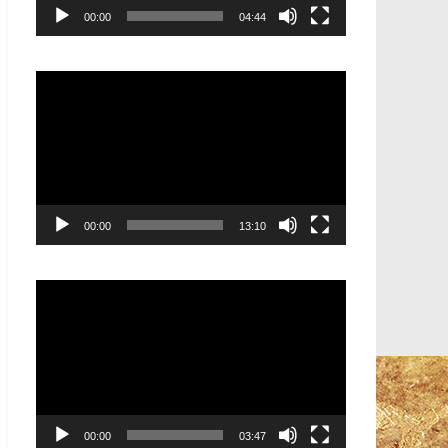
00:00
04:44
Видеоплеер
00:00
13:10
Видеоплеер
00:00
03:47