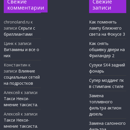
Свежие
Свежие
комментарии
записи
chronoland.ru
к
Как поменять
записи
Серьги с
лампу ближнего
бриллиантами
света на Фокусе 3
Цинк
к записи
Как снять
Витамины и все о
обшивку двери на
них
Фриландер 2
Константин
к
Сузуки SX4 задний
записи
Влияние
фонарь
социальных сетей
Супер моддинг пк
на подростков
в стимпанк стиле
Алексей
к записи
Замена
Такси Некси-
топливного
мнение таксиста.
фильтра актион
Алексей
к записи
дизель
Такси Некси-
Замена салонного
мнение таксиста.
фильтра