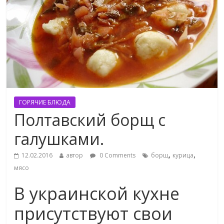
ГОРЯЧИЕ БЛЮДА
Полтавский борщ с
галушками.
,
,
12.02.2016
автор
0 Comments
борщ
курица
мясо
В украинской кухне
присутствуют свои