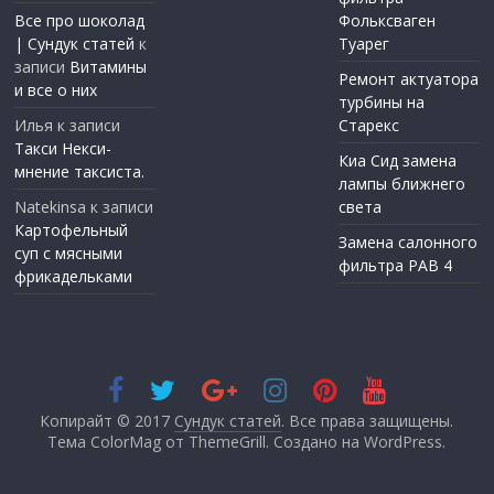
Все про шоколад
Фольксваген
| Сундук статей
к
Туарег
записи
Витамины
Ремонт актуатора
и все о них
турбины на
Илья
к записи
Старекс
Такси Некси-
Киа Сид замена
мнение таксиста.
лампы ближнего
Natekinsa
к записи
света
Картофельный
Замена салонного
суп с мясными
фильтра РАВ 4
фрикадельками
Копирайт © 2017
Сундук статей
. Все права защищены.
Тема ColorMag от
ThemeGrill
. Создано на
WordPress
.