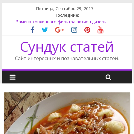
Пятница, Сентябрь 29, 2017
Последние:
Супер моддинг пк в стимпанк стиле
Замена топливного фильтра актион дизель
Как поменять лампу ближнего света на Фокусе 3
Как снять обшивку двери на Фриландер 2
Сундук статей
Сузуки SX4 задний фонарь
Сайт интересных и познавательных статей.