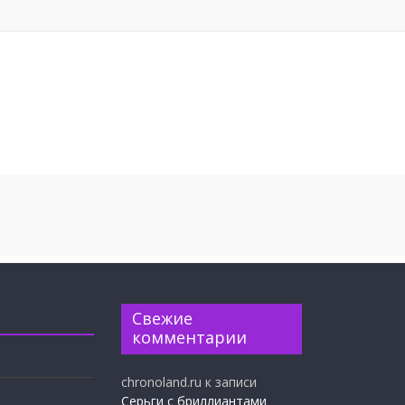
Свежие
комментарии
chronoland.ru
к записи
Серьги с бриллиантами