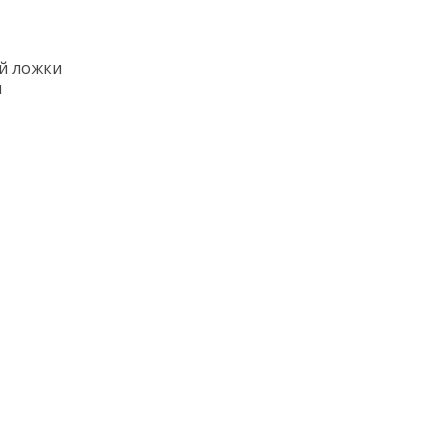
ой ложки
и