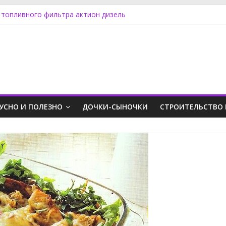
 топливного фильтра актион дизель
менять лампу ближнего света на Фокусе 3
ять обшивку двери на Фриландер 2
 SX4 задний фонарь
оддинг пк в стимпанк стиле
.
УСНО И ПОЛЕЗНО
ДОЧКИ-СЫНОЧКИ
СТРОИТЕЛЬСТВО 