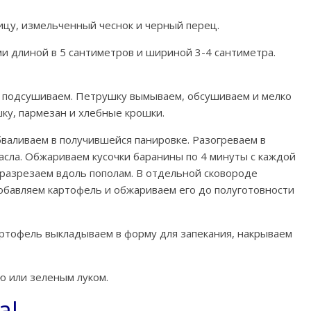
ицу, измельченный чеснок и черный перец.
и длиной в 5 сантиметров и шириной 3-4 сантиметра.
ш, подсушиваем. Петрушку вымываем, обсушиваем и мелко
у, пармезан и хлебные крошки.
валиваем в получившейся панировке. Разогреваем в
асла. Обжариваем кусочки баранины по 4 минуты с каждой
, разрезаем вдоль пополам. В отдельной сковороде
обавляем картофель и обжариваем его до полуготовности
артофель выкладываем в форму для запекания, накрываем
ю или зеленым луком.
а!