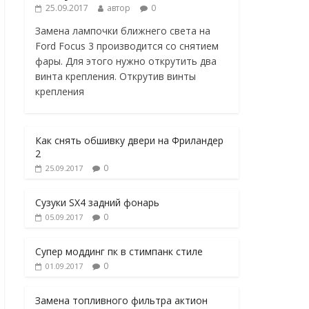
25.09.2017
автор
0
Замена лампочки ближнего света на
Ford Focus 3 производится со снятием
фары. Для этого нужно открутить два
винта крепления. Открутив винты
крепления
Как снять обшивку двери на Фриландер
2
0
25.09.2017
Сузуки SX4 задний фонарь
0
05.09.2017
Супер моддинг пк в стимпанк стиле
0
01.09.2017
Замена топливного фильтра актион