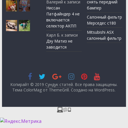
Валерий
к записи
снять передний
Ниссан
бампер
Патфайндер 4 не
Салонный фильтр
включается
Мерседес с180
селектор АКПП
Mitsubishi ASX
Карл Б.
к записи
салонный фильтр
Дэу Матиз не
заводится
Копирайт © 2019
Сундук статей
. Все права защищены.
Тема ColorMag от
ThemeGrill
. Создано на
WordPress
.