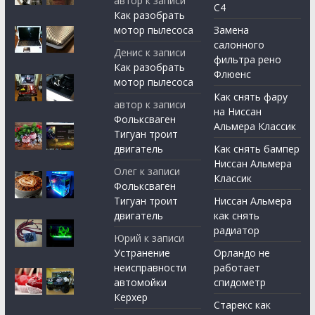
автор
к записи
С4
Как разобрать
мотор пылесоса
Замена
салонного
Денис
к записи
фильтра рено
Как разобрать
Флюенс
мотор пылесоса
Как снять фару
автор
к записи
на Ниссан
Фольксваген
Альмера Классик
Тигуан троит
двигатель
Как снять бампер
Ниссан Альмера
Олег
к записи
Классик
Фольксваген
Тигуан троит
Ниссан Альмера
двигатель
как снять
радиатор
Юрий
к записи
Устранение
Орландо не
неисправности
работает
автомойки
спидометр
Керхер
Старекс как