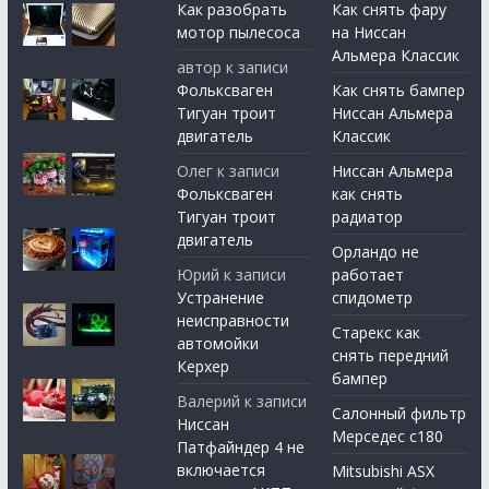
Как разобрать
Как снять фару
мотор пылесоса
на Ниссан
Альмера Классик
автор
к записи
Фольксваген
Как снять бампер
Тигуан троит
Ниссан Альмера
двигатель
Классик
Олег
к записи
Ниссан Альмера
Фольксваген
как снять
Тигуан троит
радиатор
двигатель
Орландо не
Юрий
к записи
работает
Устранение
спидометр
неисправности
Старекс как
автомойки
снять передний
Керхер
бампер
Валерий
к записи
Салонный фильтр
Ниссан
Мерседес с180
Патфайндер 4 не
включается
Mitsubishi ASX