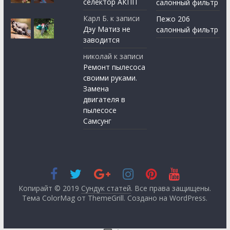
селектор АКПП
салонный фильтр
Карл Б.
к записи
Пежо 206
Дэу Матиз не
салонный фильтр
заводится
николай
к записи
Ремонт пылесоса
своими руками.
Замена
двигателя в
пылесосе
Самсунг
Копирайт © 2019
Сундук статей
. Все права защищены.
Тема ColorMag от
ThemeGrill
. Создано на
WordPress
.