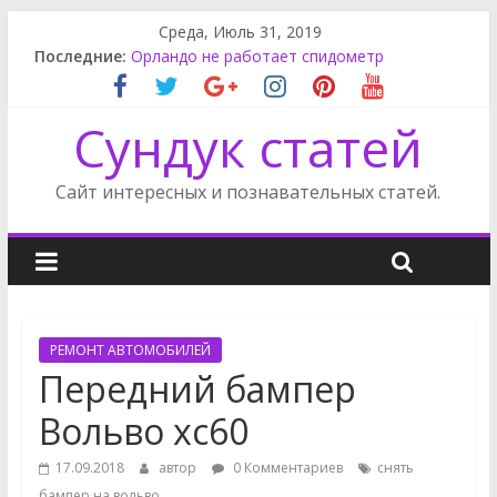
Среда, Июль 31, 2019
Последние:
Орландо не работает спидометр
Замена салонного фильтра рено Флюенс
Как снять фару на Ниссан Альмера Классик
Сундук статей
Как снять бампер Ниссан Альмера Классик
Ниссан Альмера как снять радиатор
Сайт интересных и познавательных статей.
РЕМОНТ АВТОМОБИЛЕЙ
Передний бампер
Вольво хс60
17.09.2018
автор
0 Комментариев
снять
бампер на вольво