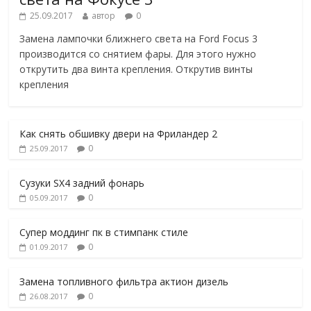
25.09.2017
автор
0
Замена лампочки ближнего света на Ford Focus 3
производится со снятием фары. Для этого нужно
открутить два винта крепления. Открутив винты
крепления
Как снять обшивку двери на Фриландер 2
0
25.09.2017
Сузуки SX4 задний фонарь
0
05.09.2017
Супер моддинг пк в стимпанк стиле
0
01.09.2017
Замена топливного фильтра актион дизель
0
26.08.2017