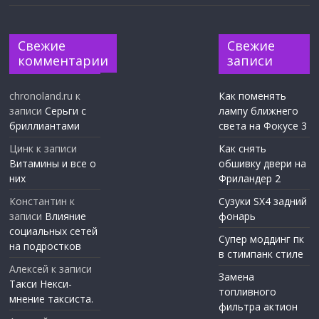
Свежие
Свежие
комментарии
записи
chronoland.ru
к
Как поменять
записи
Серьги с
лампу ближнего
бриллиантами
света на Фокусе 3
Цинк
к записи
Как снять
Витамины и все о
обшивку двери на
них
Фриландер 2
Константин
к
Сузуки SX4 задний
записи
Влияние
фонарь
социальных сетей
Супер моддинг пк
на подростков
в стимпанк стиле
Алексей
к записи
Замена
Такси Некси-
топливного
мнение таксиста.
фильтра актион