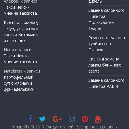
Алексей
к записи
дизель
Такси Некси-
Замена салонного
мнение таксиста.
фильтра
Все про шоколад
Фольксваген
| Сундук статей
к
Туарег
записи
Витамины
Ремонт актуатора
и все о них
турбины на
Илья
к записи
Старекс
Такси Некси-
Киа Сид замена
мнение таксиста.
лампы ближнего
Natekinsa
к записи
света
Картофельный
Замена салонного
суп с мясными
фильтра РАВ 4
фрикадельками
Копирайт © 2017
Сундук статей
. Все права защищены.