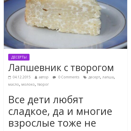
ДЕСЕРТЫ
Лапшевник с творогом
,
,
04.12.2015
автор
0 Comments
десерт
лапша
,
,
масло
молоко
творог
Все дети любят
сладкое, да и многие
взрослые тоже не