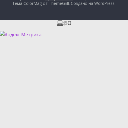
Тема ColorMag от
ThemeGrill
. Создано на
WordPress
.