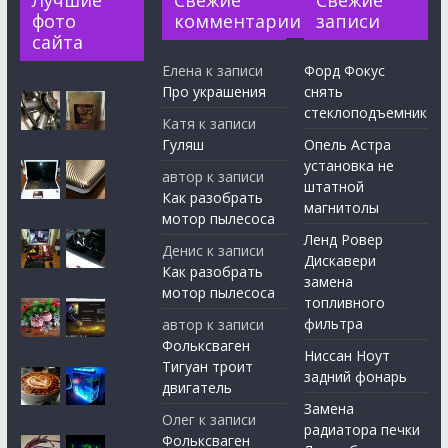
Лучшие
Свежие
Свежие
фото
комментарии
записи
сайта
Елена
к записи
Форд Фокус
Про украшения
снять
стеклоподъемник
Катя
к записи
Гуляш
Опель Астра
установка не
автор
к записи
штатной
Как разобрать
магнитолы
мотор пылесоса
Ленд Ровер
Денис
к записи
Дискавери
Как разобрать
замена
мотор пылесоса
топливного
фильтра
автор
к записи
Фольксваген
Ниссан Ноут
Тигуан троит
задний фонарь
двигатель
Замена
Олег
к записи
радиатора печки
Фольксваген