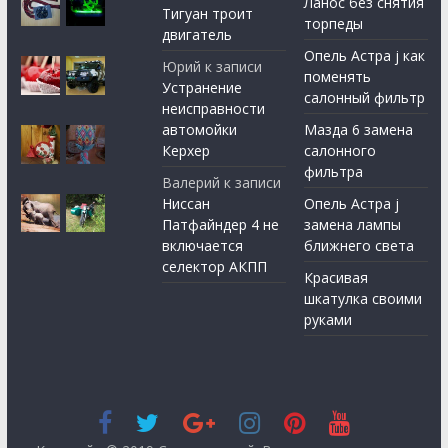
Ланос без снятия
Тигуан троит
торпеды
двигатель
Опель Астра j как
Юрий
к записи
поменять
Устранение
салонный фильтр
неисправности
автомойки
Мазда 6 замена
Керхер
салонного
фильтра
Валерий
к записи
Ниссан
Опель Астра j
Патфайндер 4 не
замена лампы
включается
ближнего света
селектор АКПП
Красивая
шкатулка своими
руками