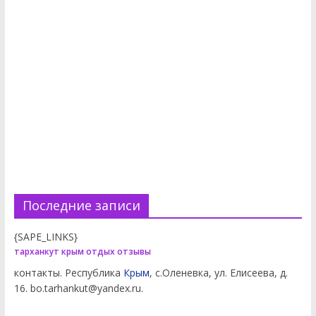
Последние записи
{SAPE_LINKS}
тарханкут крым отдых отзывы
контакты. Республика
Крым
, с.Оленевка, ул. Елисеева, д.
16. bo.tarhankut@yandex.ru.