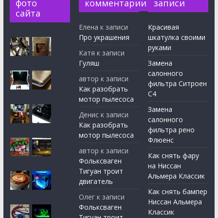
фото
комментарии
записи
сайта
Елена
к записи
Красивая
Про украшения
шкатулка своими
руками
Катя
к записи
Гуляш
Замена
салонного
автор
к записи
фильтра Ситроен
Как разобрать
С4
мотор пылесоса
Замена
Денис
к записи
салонного
Как разобрать
фильтра рено
мотор пылесоса
Флюенс
автор
к записи
Как снять фару
Фольксваген
на Ниссан
Тигуан троит
Альмера Классик
двигатель
Как снять бампер
Олег
к записи
Ниссан Альмера
Фольксваген
Классик
Тигуан троит