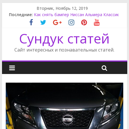
Вторник, Ноябрь 12, 2019
Как снять фару на Ниссан Альмера Классик
Последние:
Как снять бампер Ниссан Альмера Классик
Красивая шкатулка своими руками
Сундук статей
Замена салонного фильтра Ситроен С4
Замена салонного фильтра рено Флюенс
Сайт интересных и познавательных статей.