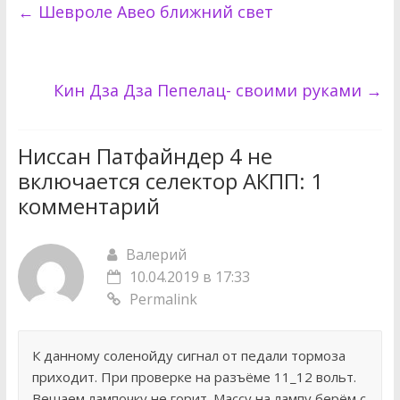
←
Шевроле Авео ближний свет
Кин Дза Дза Пепелац- своими руками
→
Ниссан Патфайндер 4 не
включается селектор АКПП
: 1
комментарий
Валерий
10.04.2019 в 17:33
Permalink
К данному соленойду сигнал от педали тормоза
приходит. При проверке на разъёме 11_12 вольт.
Вешаем лампочку не горит. Массу на лампу берём с