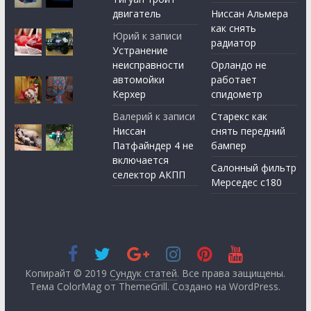
двигатель
Ниссан Альмера
как снять
Юрий
к записи
радиатор
Устранение
неисправности
Орландо не
автомойки
работает
Керхер
спидометр
Валерий
к записи
Старекс как
Ниссан
снять передний
Патфайндер 4 не
бампер
включается
Салонный фильтр
селектор АКПП
Мерседес с180
Копирайт © 2019
Сундук статей
. Все права защищены.
Тема ColorMag от
ThemeGrill
. Создано на
WordPress
.