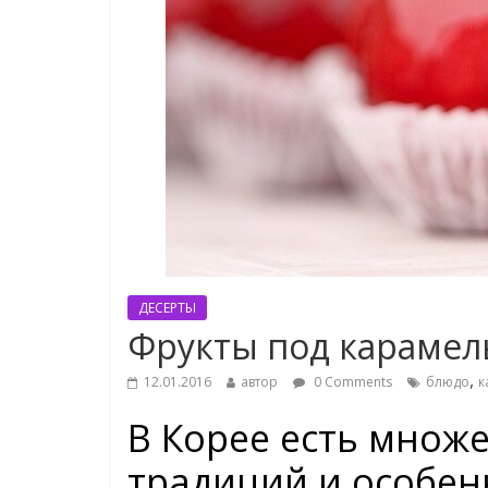
ДЕСЕРТЫ
Фрукты под караме
,
12.01.2016
автор
0 Comments
блюдо
к
В Корее есть множ
традиций и особен