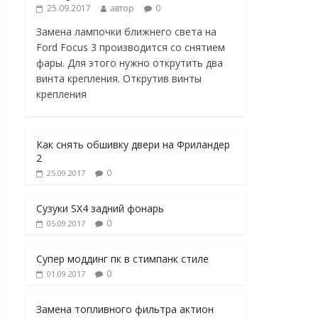
25.09.2017
автор
0
Замена лампочки ближнего света на
Ford Focus 3 производится со снятием
фары. Для этого нужно открутить два
винта крепления. Открутив винты
крепления
Как снять обшивку двери на Фриландер
2
0
25.09.2017
Сузуки SX4 задний фонарь
0
05.09.2017
Супер моддинг пк в стимпанк стиле
0
01.09.2017
Замена топливного фильтра актион