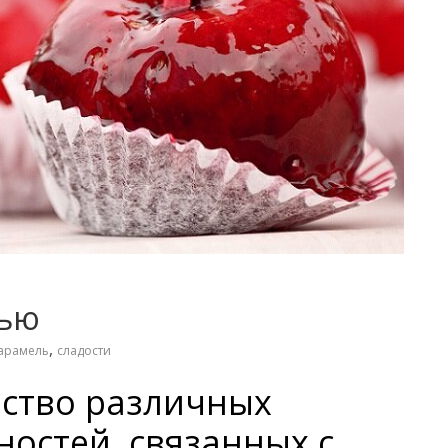
лью
,
арамель
сладости
ество различных
ностей, связанных с