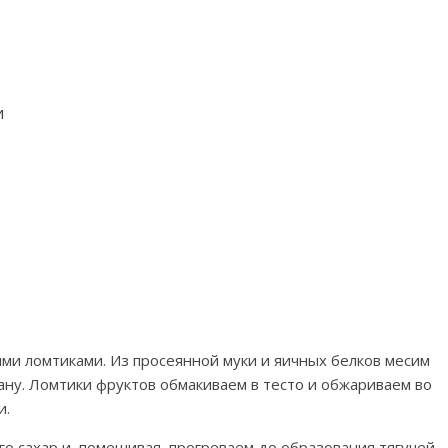
и
ми ломтиками. Из просеянной муки и яичных белков месим
ну. Ломтики фруктов обмакиваем в тесто и обжариваем во
и.
го сахар и, помешивая, прогреваем до образования тягучей