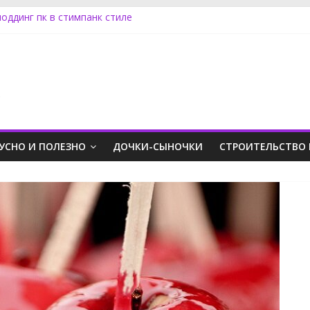
оддинг пк в стимпанк стиле
 топливного фильтра актион дизель
менять лампу ближнего света на Фокусе 3
ять обшивку двери на Фриландер 2
 SX4 задний фонарь
.
УСНО И ПОЛЕЗНО
ДОЧКИ-СЫНОЧКИ
СТРОИТЕЛЬСТВО 