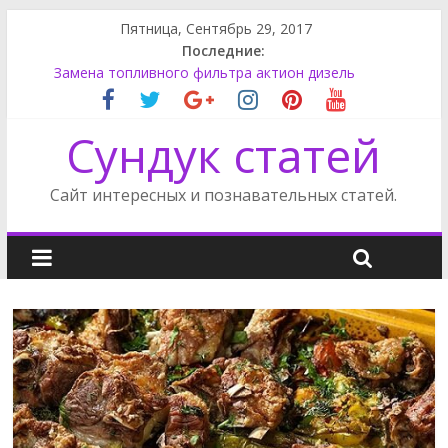
Пятница, Сентябрь 29, 2017
Последние:
Замена топливного фильтра актион дизель
Как поменять лампу ближнего света на Фокусе 3
Как снять обшивку двери на Фриландер 2
Сундук статей
Сузуки SX4 задний фонарь
Супер моддинг пк в стимпанк стиле
Сайт интересных и познавательных статей.