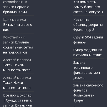
chronoland.ru
к
Как поменять
записи
Серьги с
лампу ближнего
бриллиантами
света на Фокусе 3
Цинк
к записи
Как снять
Витамины и все о
обшивку двери на
них
Фриландер 2
Константин
к
Сузуки SX4 задний
записи
Влияние
фонарь
социальных сетей
Супер моддинг пк
на подростков
в стимпанк стиле
Алексей
к записи
Замена
Такси Некси-
топливного
мнение таксиста.
фильтра актион
Алексей
к записи
дизель
Такси Некси-
Замена салонного
мнение таксиста.
фильтра
Все про шоколад
Фольксваген
| Сундук статей
к
Туарег
записи
Витамины