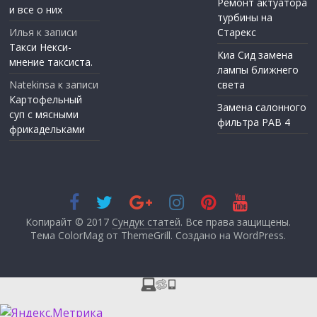
Ремонт актуатора
и все о них
турбины на
Илья
к записи
Старекс
Такси Некси-
Киа Сид замена
мнение таксиста.
лампы ближнего
Natekinsa
к записи
света
Картофельный
Замена салонного
суп с мясными
фильтра РАВ 4
фрикадельками
Копирайт © 2017
Сундук статей
. Все права защищены.
Тема ColorMag от
ThemeGrill
. Создано на
WordPress
.