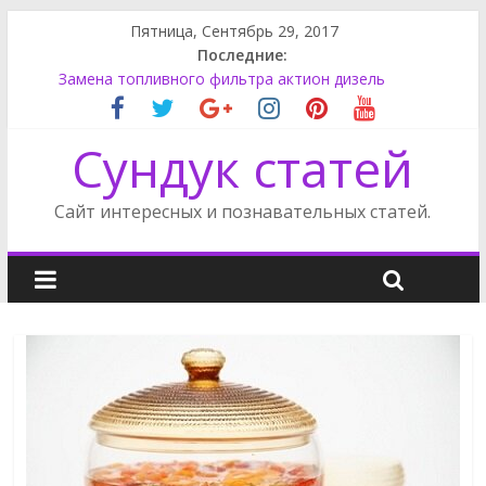
Пятница, Сентябрь 29, 2017
Последние:
Супер моддинг пк в стимпанк стиле
Замена топливного фильтра актион дизель
Как поменять лампу ближнего света на Фокусе 3
Как снять обшивку двери на Фриландер 2
Сундук статей
Сузуки SX4 задний фонарь
Сайт интересных и познавательных статей.