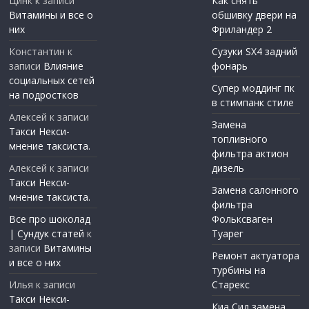
Цинк
к записи
Как снять
Витамины и все о
обшивку двери на
них
Фриландер 2
Константин
к
Сузуки SX4 задний
записи
Влияние
фонарь
социальных сетей
Супер моддинг пк
на подростков
в стимпанк стиле
Алексей
к записи
Замена
Такси Некси-
топливного
мнение таксиста.
фильтра актион
Алексей
к записи
дизель
Такси Некси-
Замена салонного
мнение таксиста.
фильтра
Все про шоколад
Фольксваген
| Сундук статей
к
Туарег
записи
Витамины
Ремонт актуатора
и все о них
турбины на
Илья
к записи
Старекс
Такси Некси-
Киа Сид замена