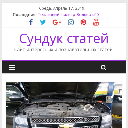
Среда, Апрель 17, 2019
Фильтр масляный Вольво s60
Последние:
Топливный фильтр Вольво s60
Отдых в Пиерии
Сундук статей
Как наладить отношения с подростком
Опель Зафира снять генератор
Сайт интересных и познавательных статей.