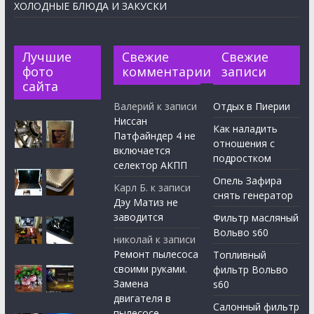
ХОЛОДНЫЕ БЛЮДА И ЗАКУСКИ
Лучшие
Свежие
Свежие
фото
комментарии
записи
сайта
Валерий
к записи
Отдых в Пиерии
Ниссан
Как наладить
Патфайндер 4 не
отношения с
включается
подростком
селектор АКПП
Опель Зафира
Карл Б.
к записи
снять генератор
Дэу Матиз не
заводится
Фильтр масляный
Вольво s60
николай
к записи
Ремонт пылесоса
Топливный
своими руками.
фильтр Вольво
Замена
s60
двигателя в
Салонный фильтр
пылесосе