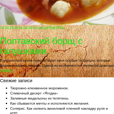
12.02.2016
16.04.2016
автор
РЕЦЕПТЫ
Полтавский борщ с
галушками.
В украинской кухне присутствуют свои особые традиции, которые
формировались веками. Одной из особенностей является довольн
reading
Свежие записи
Творожно-клюквенное мороженое.
Сливочный десерт «Ягодка»
Заливные медальоны из телятины.
Как сбываются мечты и исполняются желания.
Солярис. Как оклеить виниловой пленкой накладку руля и
КПП.