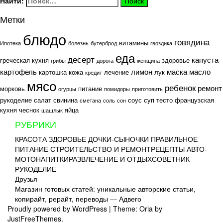
Найти:
Метки
блюдо
говядина
витамины
Ипотека
болезнь
бутерброд
гвоздика
еда
десерт
капуста
греческая кухня
здоровье
грибы
дорога
женщина
картофель
лимон
маска
масло
картошка
кожа
лечение
лук
кредит
мясо
ребенок
ремонт
морковь
питание
огурцы
помидоры
приготовить
рукоделие
салат
свинина
соус
суп
тесто
французская
сметана
соль
сон
кухня
чеснок
яйца
шашлык
РУБРИКИ
КРАСОТА
ЗДОРОВЬЕ
ДОЧКИ-СЫНОЧКИ
ПРАВИЛЬНОЕ
ПИТАНИЕ
СТРОИТЕЛЬСТВО И РЕМОНТ
РЕЦЕПТЫ
АВТО-
МОТО
НАПИТКИ
РАЗВЛЕЧЕНИЕ И ОТДЫХ
СОВЕТНИК
РУКОДЕЛИЕ
Друзья
Магазин готовых статей: уникальные авторские статьи,
копирайт, рерайт, переводы — Адвего
Proudly powered by WordPress
|
Theme: Oria by
JustFreeThemes.