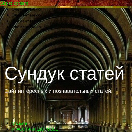
Skip to content
Элемент меню
Элемент меню
Элемент меню
Элемент меню
Сундук статей
Сайт интересных и познавательных статей.
О сайте
КРАСОТА И ЗДОРОВЬЕ