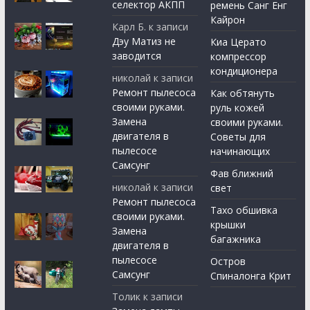
селектор АКПП
ремень Санг Енг
Кайрон
Карл Б.
к записи
Дэу Матиз не
Киа Церато
заводится
компрессор
кондиционера
николай
к записи
Ремонт пылесоса
Как обтянуть
своими руками.
руль кожей
Замена
своими руками.
двигателя в
Советы для
пылесосе
начинающих
Самсунг
Фав ближний
николай
к записи
свет
Ремонт пылесоса
Тахо обшивка
своими руками.
крышки
Замена
багажника
двигателя в
пылесосе
Остров
Самсунг
Спиналонга Крит
Толик
к записи