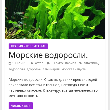
ПРАВИЛЬНОЕ ПИТАНИЕ
Морские водоросли.
,
13.12.2015
автор
0 Комментариев
витамины
,
,
,
водоросли
здоровье
ламинария
морская капуста
Морские водоросли. С самых древних времен людей
привлекало все таинственное, неизведанное и
частенько опасное. К примеру, всегда человечество
мечтало освоить
Читать далее