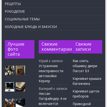
РЕЦЕПТЫ
РУКОДЕЛИЕ
СОЦИАЛЬНЫЕ ТЕМЫ
ХОЛОДНЫЕ БЛЮДА И ЗАКУСКИ
Лучшие
Свежие
Свежие
фото
комментарии
записи
сайта
Юрий
к записи
Rак снять
Устранение
обшивку двери
неисправности
Пассат Б3
автомойки
Карнивал крышка
Керхер
багажника
Валерий
к записи
Карнивал щиток
Ниссан
приборов
Патфайндер 4 не
включается
Приводной