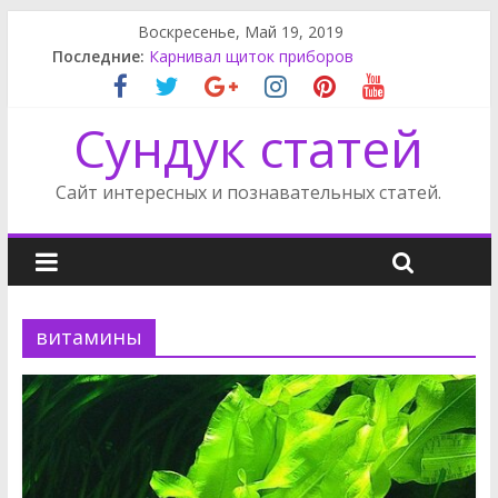
Воскресенье, Май 19, 2019
Последние:
Карнивал щиток приборов
Приводной ремень Санг Енг Кайрон
Киа Церато компрессор кондиционера
Сундук статей
Rак снять обшивку двери Пассат Б3
Карнивал крышка багажника
Сайт интересных и познавательных статей.
витамины