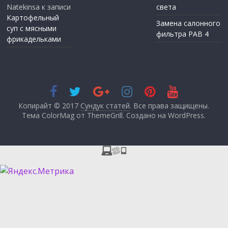
Natekinsa
к записи
света
Картофельный
Замена салонного
суп с мясными
фильтра РАВ 4
фрикадельками
Копирайт © 2017
Сундук статей
. Все права защищены.
Тема ColorMag от
ThemeGrill
. Создано на
WordPress
.