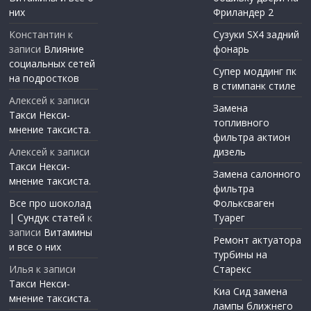
них
Фриландер 2
Константин
к
Сузуки SX4 задний
записи
Влияние
фонарь
социальных сетей
Супер моддинг пк
на подростков
в стимпанк стиле
Алексей
к записи
Замена
Такси Некси-
топливного
мнение таксиста.
фильтра актион
Алексей
к записи
дизель
Такси Некси-
Замена салонного
мнение таксиста.
фильтра
Все про шоколад
Фольксваген
| Сундук статей
к
Туарег
записи
Витамины
Ремонт актуатора
и все о них
турбины на
Илья
к записи
Старекс
Такси Некси-
Киа Сид замена
мнение таксиста.
лампы ближнего