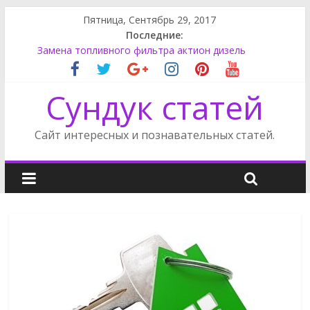
Пятница, Сентябрь 29, 2017
Последние:
Супер моддинг пк в стимпанк стиле
Замена топливного фильтра актион дизель
Как поменять лампу ближнего света на Фокусе 3
Как снять обшивку двери на Фриландер 2
Сундук статей
Сузуки SX4 задний фонарь
Сайт интересных и познавательных статей.