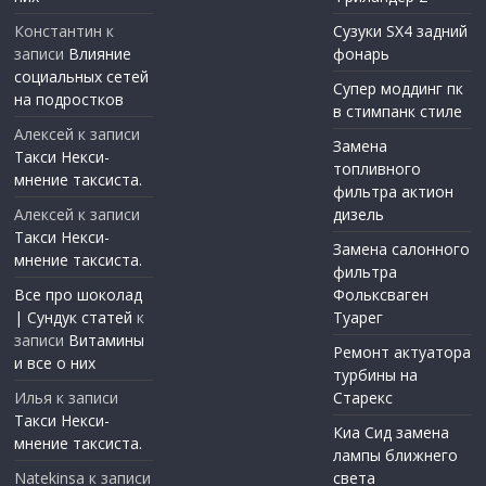
Константин
к
Сузуки SX4 задний
записи
Влияние
фонарь
социальных сетей
Супер моддинг пк
на подростков
в стимпанк стиле
Алексей
к записи
Замена
Такси Некси-
топливного
мнение таксиста.
фильтра актион
Алексей
к записи
дизель
Такси Некси-
Замена салонного
мнение таксиста.
фильтра
Все про шоколад
Фольксваген
| Сундук статей
к
Туарег
записи
Витамины
Ремонт актуатора
и все о них
турбины на
Илья
к записи
Старекс
Такси Некси-
Киа Сид замена
мнение таксиста.
лампы ближнего
Natekinsa
к записи
света