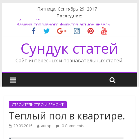
Пятница, Сентябрь 29, 2017
Последние:
Супер моддинг пк в стимпанк стиле
Замена топливного фильтра актион дизель
Как поменять лампу ближнего света на Фокусе 3
Сундук статей
Как снять обшивку двери на Фриландер 2
Сузуки SX4 задний фонарь
Сайт интересных и познавательных статей.
СТРОИТЕЛЬСТВО И РЕМОНТ
Теплый пол в квартире.
29.09.2015
автор
0 Comments