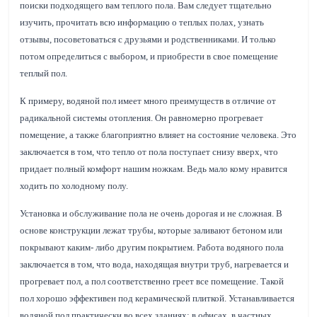
поиски подходящего вам теплого пола. Вам следует тщательно
изучить, прочитать всю информацию о теплых полах, узнать
отзывы, посоветоваться с друзьями и родственниками. И только
потом определиться с выбором, и приобрести в свое помещение
теплый пол.
К примеру, водяной пол имеет много преимуществ в отличие от
радикальной системы отопления. Он равномерно прогревает
помещение, а также благоприятно влияет на состояние человека. Это
заключается в том, что тепло от пола поступает снизу вверх, что
придает полный комфорт нашим ножкам. Ведь мало кому нравится
ходить по холодному полу.
Установка и обслуживание пола не очень дорогая и не сложная. В
основе конструкции лежат трубы, которые заливают бетоном или
покрывают каким- либо другим покрытием. Работа водяного пола
заключается в том, что вода, находящая внутри труб, нагревается и
прогревает пол, а пол соответственно греет все помещение. Такой
пол хорошо эффективен под керамической плиткой. Устанавливается
водяной пол практически во всех зданиях: в офисах, в частных