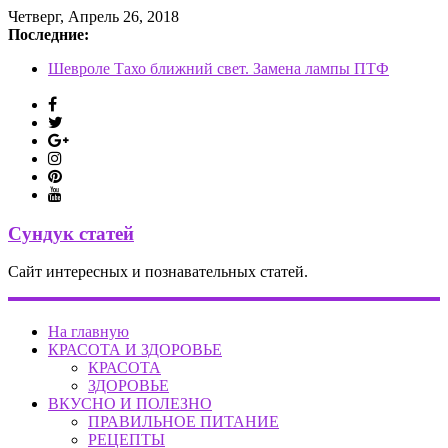
Четверг, Апрель 26, 2018
Последние:
Замена фильтра салона Шевроле Круз
Шевроле Тахо ближний свет. Замена лампы ПТФ
Опель Корса задний фонарь
Замена задних колодок Опель Зафира
Туксон дизель топливный фильтр
Сундук статей
Сайт интересных и познавательных статей.
На главную
КРАСОТА И ЗДОРОВЬЕ
КРАСОТА
ЗДОРОВЬЕ
ВКУСНО И ПОЛЕЗНО
ПРАВИЛЬНОЕ ПИТАНИЕ
РЕЦЕПТЫ