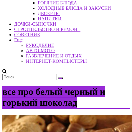
ГОРЯЧИЕ БЛЮДА
ХОЛОДНЫЕ БЛЮДА И ЗАКУСКИ
ДЕСЕРТЫ
НАПИТКИ
ДОЧКИ-СЫНОЧКИ
СТРОИТЕЛЬСТВО И РЕМОНТ
СОВЕТНИК
Еще
РУКОДЕЛИЕ
АВТО-МОТО
РАЗВЛЕЧЕНИЕ И ОТДЫХ
ИНТЕРНЕТ-КОМПЬЮТЕРЫ
все про белый черный и
горький шоколад