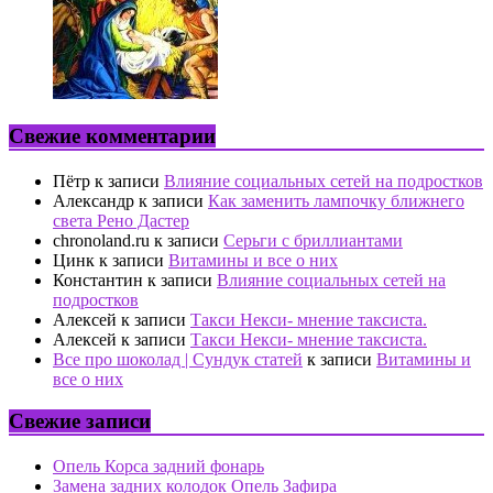
Свежие комментарии
Пётр
к записи
Влияние социальных сетей на подростков
Александр
к записи
Как заменить лампочку ближнего
света Рено Дастер
chronoland.ru
к записи
Серьги с бриллиантами
Цинк
к записи
Витамины и все о них
Константин
к записи
Влияние социальных сетей на
подростков
Алексей
к записи
Такси Некси- мнение таксиста.
Алексей
к записи
Такси Некси- мнение таксиста.
Все про шоколад | Сундук статей
к записи
Витамины и
все о них
Свежие записи
Опель Корса задний фонарь
Замена задних колодок Опель Зафира