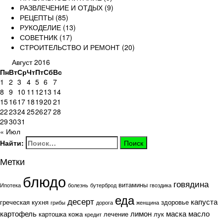
РАЗВЛЕЧЕНИЕ И ОТДЫХ
(9)
РЕЦЕПТЫ
(85)
РУКОДЕЛИЕ
(13)
СОВЕТНИК
(17)
СТРОИТЕЛЬСТВО И РЕМОНТ
(20)
Август 2016
Пн
Вт
Ср
Чт
Пт
Сб
Вс
1
2
3
4
5
6
7
8
9
10
11
12
13
14
15
16
17
18
19
20
21
22
23
24
25
26
27
28
29
30
31
« Июл
Найти:
Метки
блюдо
говядина
витамины
Ипотека
болезнь
бутерброд
гвоздика
еда
десерт
капуста
греческая кухня
здоровье
грибы
дорога
женщина
картофель
лимон
маска
масло
картошка
кожа
лечение
лук
кредит