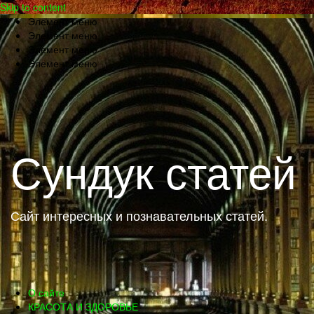
Skip to content
Элемент меню
Элемент меню
Элемент меню
Элемент меню
Сундук статей
Сайт интересных и познавательных статей.
О сайте
КРАСОТА И ЗДОРОВЬЕ