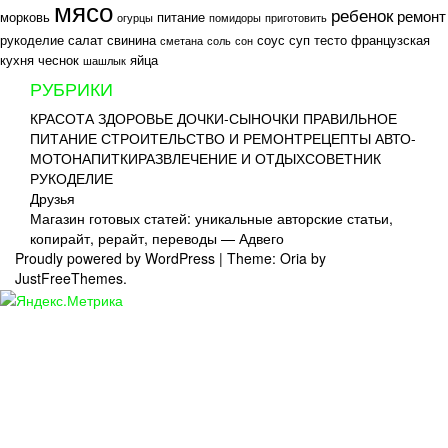
мясо
ребенок
ремонт
морковь
питание
огурцы
помидоры
приготовить
рукоделие
салат
свинина
соус
суп
тесто
французская
сметана
соль
сон
кухня
чеснок
яйца
шашлык
РУБРИКИ
КРАСОТА
ЗДОРОВЬЕ
ДОЧКИ-СЫНОЧКИ
ПРАВИЛЬНОЕ
ПИТАНИЕ
СТРОИТЕЛЬСТВО И РЕМОНТ
РЕЦЕПТЫ
АВТО-
МОТО
НАПИТКИ
РАЗВЛЕЧЕНИЕ И ОТДЫХ
СОВЕТНИК
РУКОДЕЛИЕ
Друзья
Магазин готовых статей: уникальные авторские статьи,
копирайт, рерайт, переводы — Адвего
Proudly powered by WordPress
|
Theme: Oria by
JustFreeThemes.