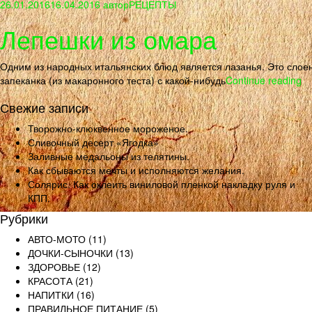
26.01.2016
16.04.2016
автор
РЕЦЕПТЫ
Лепешки из омара
Одним из народных итальянских блюд является лазанья. Это слое
запеканка (из макаронного теста) с какой-нибудь
Continue reading
Свежие записи
Творожно-клюквенное мороженое.
Сливочный десерт «Ягодка»
Заливные медальоны из телятины.
Как сбываются мечты и исполняются желания.
Солярис. Как оклеить виниловой пленкой накладку руля и
КПП.
Рубрики
АВТО-МОТО
(11)
ДОЧКИ-СЫНОЧКИ
(13)
ЗДОРОВЬЕ
(12)
КРАСОТА
(21)
НАПИТКИ
(16)
ПРАВИЛЬНОЕ ПИТАНИЕ
(5)