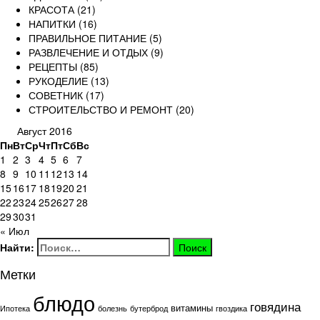
КРАСОТА
(21)
НАПИТКИ
(16)
ПРАВИЛЬНОЕ ПИТАНИЕ
(5)
РАЗВЛЕЧЕНИЕ И ОТДЫХ
(9)
РЕЦЕПТЫ
(85)
РУКОДЕЛИЕ
(13)
СОВЕТНИК
(17)
СТРОИТЕЛЬСТВО И РЕМОНТ
(20)
Август 2016
Пн
Вт
Ср
Чт
Пт
Сб
Вс
1
2
3
4
5
6
7
8
9
10
11
12
13
14
15
16
17
18
19
20
21
22
23
24
25
26
27
28
29
30
31
« Июл
Найти:
Метки
блюдо
говядина
витамины
Ипотека
болезнь
бутерброд
гвоздика