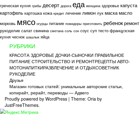
еда
десерт
капуста
греческая кухня
здоровье
грибы
дорога
женщина
картофель
лимон
маска
масло
картошка
кожа
лечение
лук
кредит
мясо
ребенок
ремонт
морковь
питание
огурцы
помидоры
приготовить
рукоделие
салат
свинина
соус
суп
тесто
французская
сметана
соль
сон
кухня
чеснок
яйца
шашлык
РУБРИКИ
КРАСОТА
ЗДОРОВЬЕ
ДОЧКИ-СЫНОЧКИ
ПРАВИЛЬНОЕ
ПИТАНИЕ
СТРОИТЕЛЬСТВО И РЕМОНТ
РЕЦЕПТЫ
АВТО-
МОТО
НАПИТКИ
РАЗВЛЕЧЕНИЕ И ОТДЫХ
СОВЕТНИК
РУКОДЕЛИЕ
Друзья
Магазин готовых статей: уникальные авторские статьи,
копирайт, рерайт, переводы — Адвего
Proudly powered by WordPress
|
Theme: Oria by
JustFreeThemes.