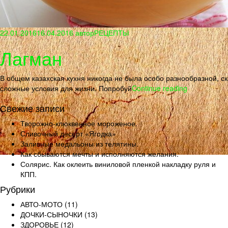
22.01.2016
16.04.2016
автор
РЕЦЕПТЫ
Лагман
В общем казахская кухня никогда не была особо разнообразной, с
сложные условия для жизни. Попробуй
Continue reading
Свежие записи
Творожно-клюквенное мороженое.
Сливочный десерт «Ягодка»
Заливные медальоны из телятины.
Как сбываются мечты и исполняются желания.
Солярис. Как оклеить виниловой пленкой накладку руля и
КПП.
Рубрики
АВТО-МОТО
(11)
ДОЧКИ-СЫНОЧКИ
(13)
ЗДОРОВЬЕ
(12)