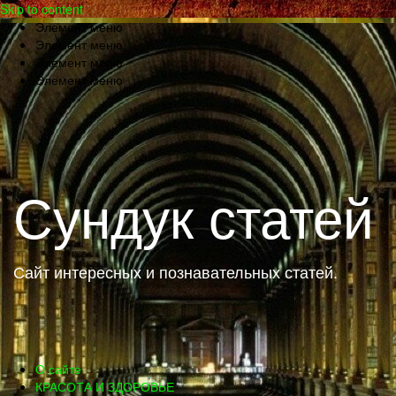
Skip to content
Элемент меню
Элемент меню
Элемент меню
Элемент меню
Сундук статей
Сайт интересных и познавательных статей.
О сайте
КРАСОТА И ЗДОРОВЬЕ