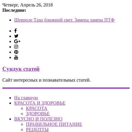
Четверг, Апрель 26, 2018
Последние:
Замена фильтра салона Шевроле Круз
Шевроле Тахо ближний свет. Замена лампы ПТФ
Опель Корса задний фонарь
Замена задних колодок Опель Зафира
Туксон дизель топливный фильтр
Сундук статей
Сайт интересных и познавательных статей.
На главную
КРАСОТА И ЗДОРОВЬЕ
КРАСОТА
ЗДОРОВЬЕ
ВКУСНО И ПОЛЕЗНО
ПРАВИЛЬНОЕ ПИТАНИЕ
РЕЦЕПТЫ