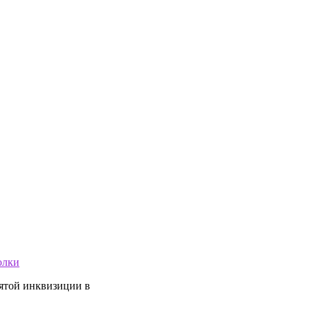
олки
вятой инквизиции в