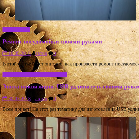
СОВЕТНИК
Ремонт посудомойки своими руками
10.05.2018
автор
0
В этой статье будет описано, как произвести ремонт посудо
ИНТЕРНЕТ-КОМПЬЮТЕРЫ
Эпоха инквизиции. USB удлинитель своими рука
30.03.2018
автор
0
Всем привет! На этот раз тематику для изготовления USB удл