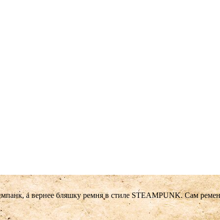
мпанк, а вернее бляшку ремня в стиле STEAMPUNK. Сам ремен