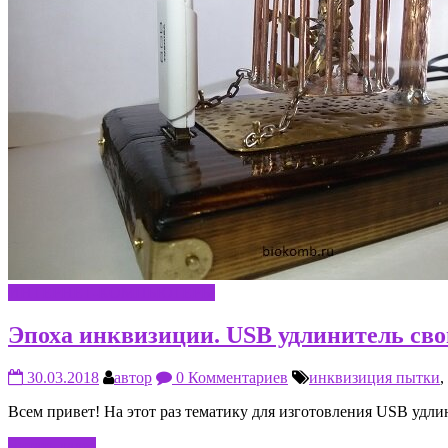
ИНТЕРНЕТ-КОМПЬЮТЕРЫ
Эпоха инквизиции. USB удлинитель св
30.03.2018
автор
0 Комментариев
инквизиция пытки
,
Всем привет! На этот раз тематику для изготовления USB удл
Читать далее