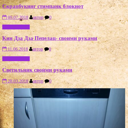
Скрапбукинг стимпанк блокнот
09.07.2018
автор
0
РУКОДЕЛИЕ
Кин Дза Дза Пепелац- своими руками
11.06.2018
автор
0
РУКОДЕЛИЕ
Светильник своими руками
28.03.2018
автор
0