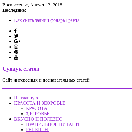
Воскресенье, Август 12, 2018
Последние:
Задние амортизаторы Мурано
Как снять задний фонарь Гранта
Датчик положения руля Вольво, как снять руль
Вентилятор печки Кадди
Одежда в стиле стимпанк
Сундук статей
Сайт интересных и познавательных статей.
На главную
КРАСОТА И ЗДОРОВЬЕ
КРАСОТА
ЗДОРОВЬЕ
ВКУСНО И ПОЛЕЗНО
ПРАВИЛЬНОЕ ПИТАНИЕ
РЕЦЕПТЫ