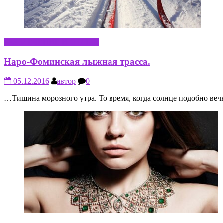
РАЗВЛЕЧЕНИЕ И ОТДЫХ
Наро-Фоминская лыжная трасса.
05.12.2016
автор
0
…Тишина морозного утра. То время, когда солнце подобно веч