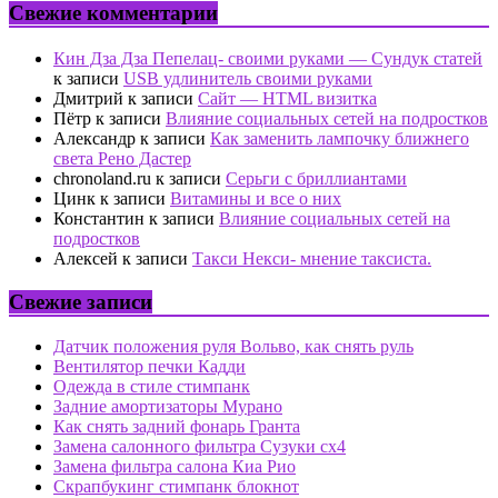
Свежие комментарии
Кин Дза Дза Пепелац- своими руками — Сундук статей
к записи
USB удлинитель своими руками
Дмитрий
к записи
Сайт — HTML визитка
Пётр
к записи
Влияние социальных сетей на подростков
Александр
к записи
Как заменить лампочку ближнего
света Рено Дастер
chronoland.ru
к записи
Серьги с бриллиантами
Цинк
к записи
Витамины и все о них
Константин
к записи
Влияние социальных сетей на
подростков
Алексей
к записи
Такси Некси- мнение таксиста.
Свежие записи
Датчик положения руля Вольво, как снять руль
Вентилятор печки Кадди
Одежда в стиле стимпанк
Задние амортизаторы Мурано
Как снять задний фонарь Гранта
Замена салонного фильтра Сузуки сх4
Замена фильтра салона Киа Рио
Скрапбукинг стимпанк блокнот