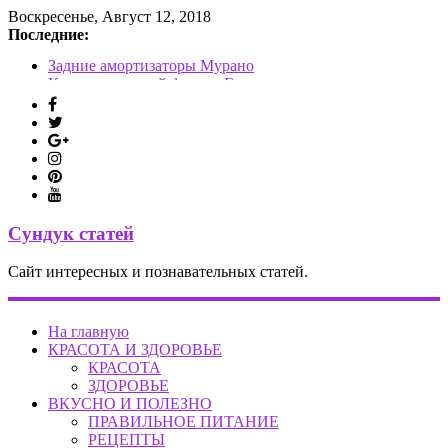
Воскресенье, Август 12, 2018
Последние:
Задние амортизаторы Мурано
Как снять задний фонарь Гранта
Датчик положения руля Вольво, как снять руль
Вентилятор печки Кадди
Одежда в стиле стимпанк
Сундук статей
Сайт интересных и познавательных статей.
На главную
КРАСОТА И ЗДОРОВЬЕ
КРАСОТА
ЗДОРОВЬЕ
ВКУСНО И ПОЛЕЗНО
ПРАВИЛЬНОЕ ПИТАНИЕ
РЕЦЕПТЫ