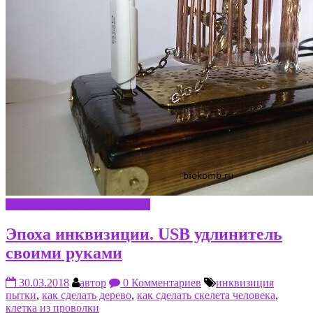
ИНТЕРНЕТ-КОМПЬЮТЕРЫ
Эпоха инквизиции. USB удлинитель
своими руками
30.03.2018
автор
0 Комментариев
инквизиция
пытки
,
как сделать дерево
,
как сделать скелета человека
,
клетка из проволки