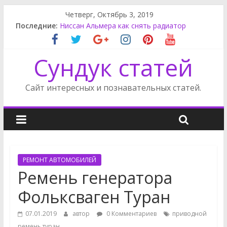
Четверг, Октябрь 3, 2019
Последние:
Ниссан Альмера как снять радиатор
Замена салонного фильтра Ситроен С4
Замена салонного фильтра рено Флюенс
Сундук статей
Как снять фару на Ниссан Альмера Классик
Как снять бампер Ниссан Альмера Классик
Сайт интересных и познавательных статей.
РЕМОНТ АВТОМОБИЛЕЙ
Ремень генератора
Фольксваген Туран
07.01.2019
автор
0 Комментариев
приводной
ремень туран