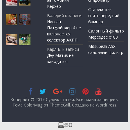
автомойки
спидометр
Керхер
Старекс как
Валерий
к записи
снять передний
Ниссан
бампер
Патфайндер 4 не
Салонный фильтр
включается
Мерседес с180
селектор АКПП
Mitsubishi ASX
Карл Б.
к записи
салонный фильтр
Дэу Матиз не
заводится
Копирайт © 2019
Сундук статей
. Все права защищены.
Тема ColorMag от
ThemeGrill
. Создано на
WordPress
.