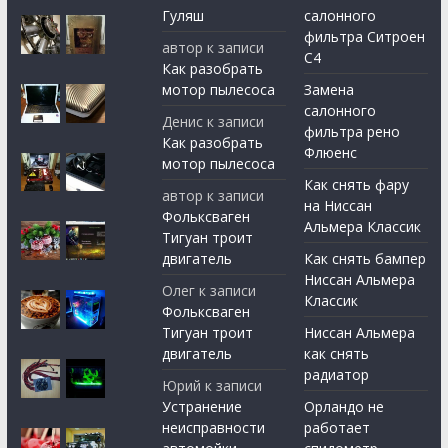
Гуляш
салонного
фильтра Ситроен
автор
к записи
С4
Как разобрать
мотор пылесоса
Замена
салонного
Денис
к записи
фильтра рено
Как разобрать
Флюенс
мотор пылесоса
Как снять фару
автор
к записи
на Ниссан
Фольксваген
Альмера Классик
Тигуан троит
двигатель
Как снять бампер
Ниссан Альмера
Олег
к записи
Классик
Фольксваген
Тигуан троит
Ниссан Альмера
двигатель
как снять
радиатор
Юрий
к записи
Устранение
Орландо не
неисправности
работает