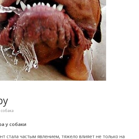
ру
,
собака
ра у собаки
нт стала частым явлением, тяжело влияет не только на