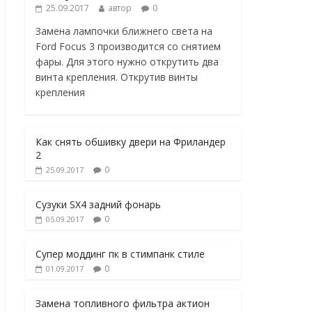
25.09.2017
автор
0
Замена лампочки ближнего света на
Ford Focus 3 производится со снятием
фары. Для этого нужно открутить два
винта крепления. Открутив винты
крепления
Как снять обшивку двери на Фриландер
2
0
25.09.2017
Сузуки SX4 задний фонарь
0
05.09.2017
Супер моддинг пк в стимпанк стиле
0
01.09.2017
Замена топливного фильтра актион