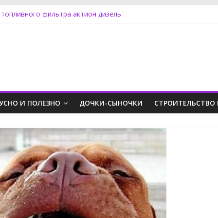
 топливного фильтра актион дизель
менять лампу ближнего света на Фокусе 3
ять обшивку двери на Фриландер 2
 SX4 задний фонарь
оддинг пк в стимпанк стиле
.
УСНО И ПОЛЕЗНО
ДОЧКИ-СЫНОЧКИ
СТРОИТЕЛЬСТВО 