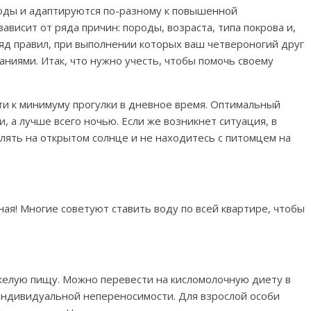
роды и адаптируются по-разному к повышенной
зависит от ряда причин: породы, возраста, типа покрова и,
ряд правил, при выполнении которых ваш четвероногий друг
ниями. Итак, что нужно учесть, чтобы помочь своему
ти к минимуму прогулки в дневное время. Оптимальный
, а лучше всего ночью. Если же возникнет ситуация, в
улять на открытом солнце и не находитесь с питомцем на
ая! Многие советуют ставить воду по всей квартире, чтобы
желую пищу. Можно перевести на кисломолочную диету в
 индивидуальной непереносимости. Для взрослой особи