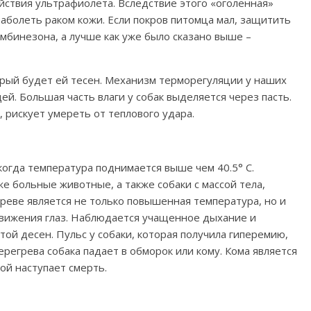
йствия ультрафиолета. Вследствие этого «оголенная»
заболеть раком кожи. Если покров питомца мал, защитить
мбинезона, а лучше как уже было сказано выше –
орый будет ей тесен. Механизм терморегуляции у наших
й. Большая часть влаги у собак выделяется через пасть.
 рискует умереть от теплового удара.
 когда температура поднимается выше чем 40.5° С.
е больные животные, а также собаки с массой тела,
еве является не только повышенная температура, но и
движения глаз. Наблюдается учащенное дыхание и
той десен. Пульс у собаки, которая получила гиперемию,
ерегрева собака падает в обморок или кому. Кома является
ой наступает смерть.