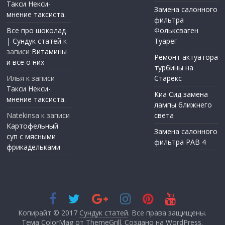
Такси Некси-
Замена салонного
мнение таксиста.
фильтра
Все про шоколад
Фольксваген
| Сундук статей
к
Туарег
записи
Витамины
Ремонт актуатора
и все о них
турбины на
Илья
к записи
Старекс
Такси Некси-
Киа Сид замена
мнение таксиста.
лампы ближнего
Natekinsa
к записи
света
Картофельный
Замена салонного
суп с мясными
фильтра РАВ 4
фрикадельками
Копирайт © 2017
Сундук статей
. Все права защищены.
Тема ColorMag от
ThemeGrill
. Создано на
WordPress
.