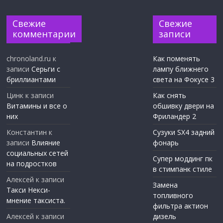
Свежие
Свежие
комментарии
записи
chronoland.ru
к
Как поменять
записи
Серьги с
лампу ближнего
бриллиантами
света на Фокусе 3
Цинк
к записи
Как снять
Витамины и все о
обшивку двери на
них
Фриландер 2
Константин
к
Сузуки SX4 задний
записи
Влияние
фонарь
социальных сетей
Супер моддинг пк
на подростков
в стимпанк стиле
Алексей
к записи
Замена
Такси Некси-
топливного
мнение таксиста.
фильтра актион
Алексей
к записи
дизель