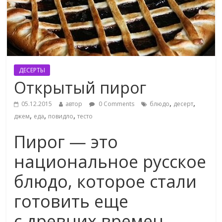
ДЕСЕРТЫ
Открытый пирог
,
,
05.12.2015
автор
0 Comments
блюдо
десерт
,
,
,
джем
еда
повидло
тесто
Пирог — это
национальное русское
блюдо, которое стали
готовить еще
с древних времен.