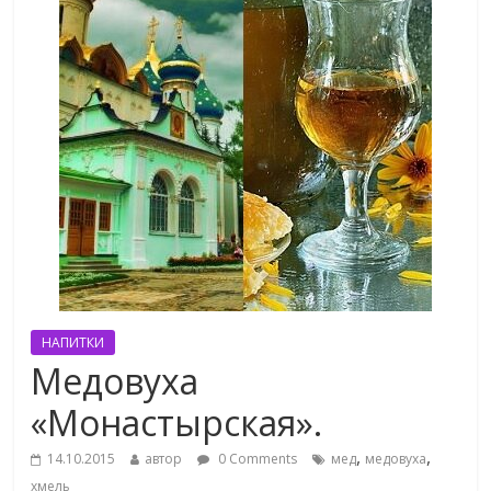
НАПИТКИ
Медовуха
«Монастырская».
,
,
14.10.2015
автор
0 Comments
мед
медовуха
хмель