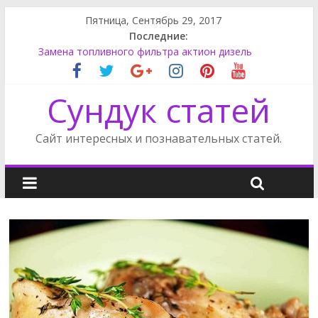
Пятница, Сентябрь 29, 2017
Последние:
Замена топливного фильтра актион дизель
Как поменять лампу ближнего света на Фокусе 3
Как снять обшивку двери на Фриландер 2
Сундук статей
Сузуки SX4 задний фонарь
Супер моддинг пк в стимпанк стиле
Сайт интересных и познавательных статей.