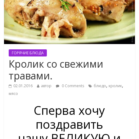
ГОРЯЧИЕ БЛЮДА
Кролик со свежими
травами.
,
,
02.01.2016
автор
0 Comments
блюдо
кролик
мясо
Сперва хочу
поздравить
нашу ВЕЛИКУЮ и