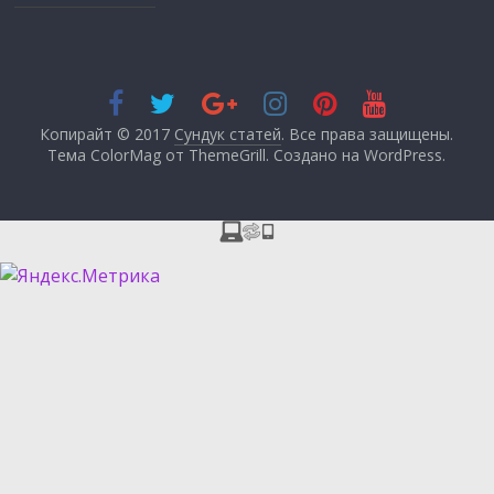
Копирайт © 2017
Сундук статей
. Все права защищены.
Тема ColorMag от
ThemeGrill
. Создано на
WordPress
.