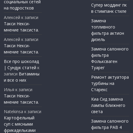
социальных сетей
Супер моддинг пк
на подростков
в стимпанк стиле
Алексей
к записи
Замена
Такси Некси-
топливного
мнение таксиста.
фильтра актион
Алексей
к записи
дизель
Такси Некси-
Замена салонного
мнение таксиста.
фильтра
Все про шоколад
Фольксваген
| Сундук статей
к
Туарег
записи
Витамины
Ремонт актуатора
и все о них
турбины на
Илья
к записи
Старекс
Такси Некси-
Киа Сид замена
мнение таксиста.
лампы ближнего
Natekinsa
к записи
света
Картофельный
Замена салонного
суп с мясными
фильтра РАВ 4
фрикадельками