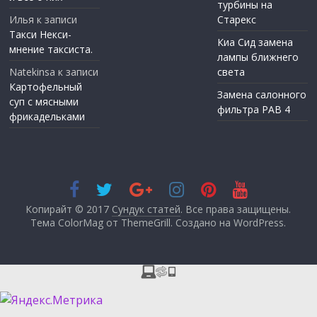
турбины на
Илья
к записи
Старекс
Такси Некси-
Киа Сид замена
мнение таксиста.
лампы ближнего
Natekinsa
к записи
света
Картофельный
Замена салонного
суп с мясными
фильтра РАВ 4
фрикадельками
Копирайт © 2017
Сундук статей
. Все права защищены.
Тема ColorMag от
ThemeGrill
. Создано на
WordPress
.