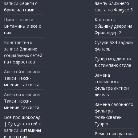
записи
Серьги с
лампу ближнего
бриллиантами
света на Фокусе 3
Цинк
к записи
Как снять
Витамины и все о
обшивку двери на
них
Фриландер 2
Константин
к
Сузуки SX4 задний
записи
Влияние
фонарь
социальных сетей
Супер моддинг пк
на подростков
в стимпанк стиле
Алексей
к записи
Замена
Такси Некси-
топливного
мнение таксиста.
фильтра актион
Алексей
к записи
дизель
Такси Некси-
Замена салонного
мнение таксиста.
фильтра
Все про шоколад
Фольксваген
| Сундук статей
к
Туарег
записи
Витамины
Ремонт актуатора
и все о них