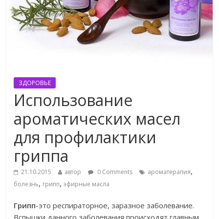
ЗДОРОВЬЕ
Использование
ароматических масел
для профилактики
гриппа
,
21.10.2015
автор
0 Comments
ароматерапия
,
,
болезнь
грипп
эфирные масла
Грипп
-это респираторное, заразное заболевание.
Вспышки данного заболевания происходят главным