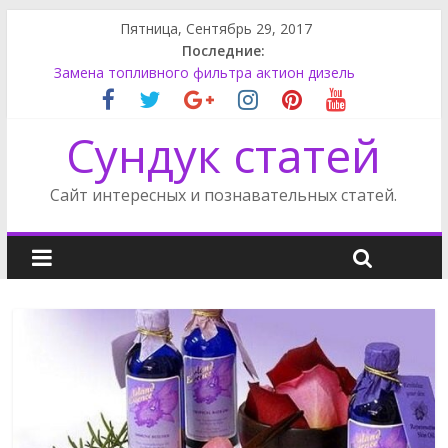
Пятница, Сентябрь 29, 2017
Последние:
Супер моддинг пк в стимпанк стиле
Замена топливного фильтра актион дизель
Как поменять лампу ближнего света на Фокусе 3
Как снять обшивку двери на Фриландер 2
Сундук статей
Сузуки SX4 задний фонарь
Сайт интересных и познавательных статей.