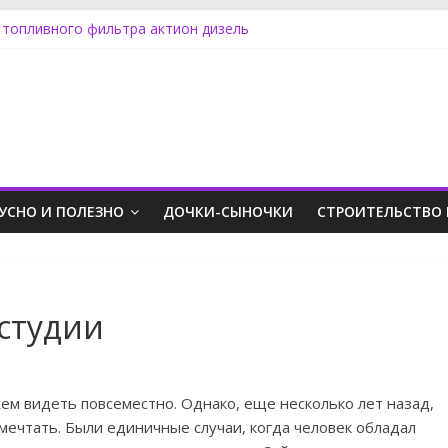
 топливного фильтра актион дизель
менять лампу ближнего света на Фокусе 3
ять обшивку двери на Фриландер 2
 SX4 задний фонарь
оддинг пк в стимпанк стиле
.
УСНО И ПОЛЕЗНО
ДОЧКИ-СЫНОЧКИ
СТРОИТЕЛЬСТВО 
студии
м видеть повсеместно. Однако, еще несколько лет назад,
мечтать. Были единичные случаи, когда человек обладал