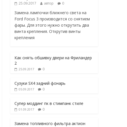
25.09.2017
автор
0
Замена лампочки ближнего света на
Ford Focus 3 производится со снятием
фары. Для этого нужно открутить два
винта крепления. Открутив винты
крепления
Как снять обшивку двери на Фриландер
2
0
25.09.2017
Сузуки SX4 задний фонарь
0
05.09.2017
Супер моддинг пк в стимпанк стиле
0
01.09.2017
Замена топливного фильтра актион