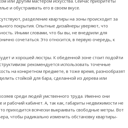
ком или другим мастером искусства. Сейчас приоритеты
лье и обустраивать его в своем вкусе.
тсутствуют, разделение квартиры на зоны происходит за
льного покрытия. Опытные дизайнеры уверяют, что
ность. Иными словами, что бы вы, не внедрили для
нично сочетаться. Это относится, в первую очередь, к
удет и хорошей люстры. К обеденной зоне стоит подойти
структивизм: рекомендуется использовать точечные
кость на конкретном предмете, в тоже время, разнообразят
делить стойкой для бара, сделанной из дерева или
 хозяев среди людей умственного труда. Именно они
и рабочий кабинет. А, так как, габариты недвижимости не
 то приходится всячески выкраивать свободные метры. Вот
ра, чтобы радикально изменить обстановку квартиры-