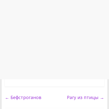
←
Бефстроганов
Рагу из птицы
→