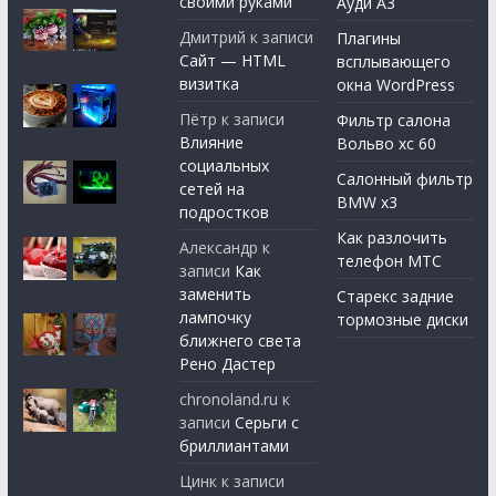
своими руками
Ауди А3
Дмитрий
к записи
Плагины
Сайт — HTML
всплывающего
визитка
окна WordPress
Пётр
к записи
Фильтр салона
Влияние
Вольво хс 60
социальных
Салонный фильтр
сетей на
BMW x3
подростков
Как разлочить
Александр
к
телефон МТС
записи
Как
заменить
Старекс задние
лампочку
тормозные диски
ближнего света
Рено Дастер
chronoland.ru
к
записи
Серьги с
бриллиантами
Цинк
к записи