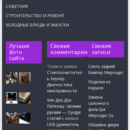
СОВЕТНИК
СТРОИТЕЛЬСТВО И РЕМОНТ
ХОЛОДНЫЕ БЛЮДА И ЗАКУСКИ
Лучшие
Свежие
Свежие
фото
комментарии
записи
сайта
Толян
к записи
Снять задний
Стеклоочистител
бампер Мерседес
ь Керхер.
Поделки из
Диагностика
поршня
неисправности
Замена
Кин Дза Дза
салонного
Пепелац- своими
фильтра
руками — Сундук
Мерседес GL
статей
к записи
USB удлинитель
Обшивка двери