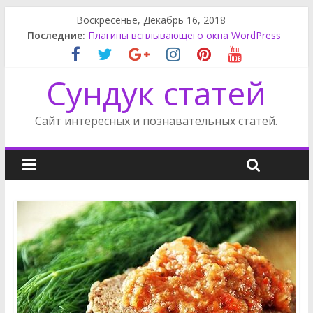
Воскресенье, Декабрь 16, 2018
Обшивка двери Ауди А3
Последние:
Плагины всплывающего окна WordPress
Снять задний бампер Мерседес
Поделки из поршня
Сундук статей
Замена салонного фильтра Мерседес GL
Сайт интересных и познавательных статей.