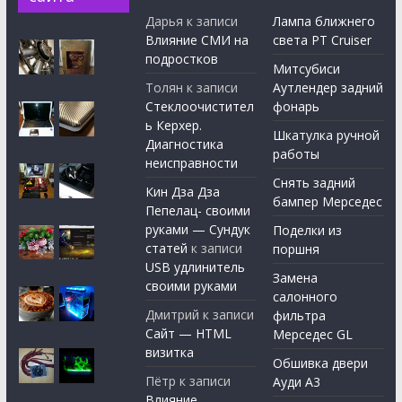
Дарья
к записи
Лампа ближнего
Влияние СМИ на
света PT Cruiser
подростков
Митсубиси
Толян
к записи
Аутлендер задний
Стеклоочистител
фонарь
ь Керхер.
Шкатулка ручной
Диагностика
работы
неисправности
Снять задний
Кин Дза Дза
бампер Мерседес
Пепелац- своими
руками — Сундук
Поделки из
статей
к записи
поршня
USB удлинитель
Замена
своими руками
салонного
Дмитрий
к записи
фильтра
Сайт — HTML
Мерседес GL
визитка
Обшивка двери
Пётр
к записи
Ауди А3
Влияние