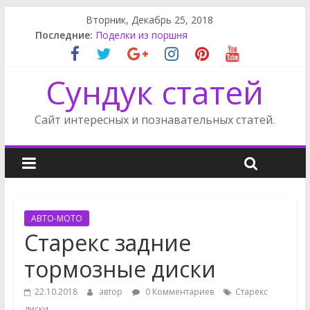
Вторник, Декабрь 25, 2018
Последние:
Поделки из поршня
Лампа ближнего света PT Cruiser
Митсубиси Аутлендер задний фонарь
Сундук статей
Шкатулка ручной работы
Снять задний бампер Мерседес
Сайт интересных и познавательных статей.
АВТО-МОТО
Старекс задние
тормозные диски
22.10.2018
автор
0 Комментариев
Старекс
диски