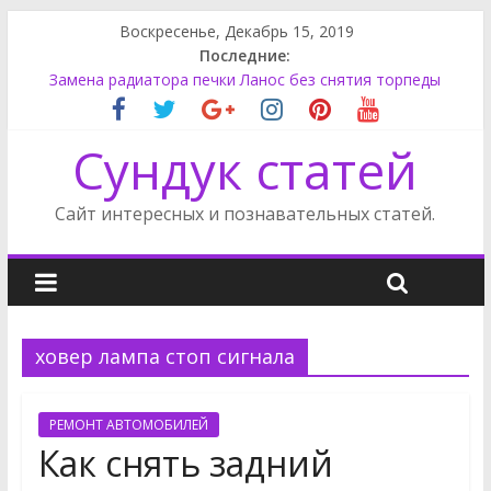
Воскресенье, Декабрь 15, 2019
Последние:
Замена радиатора печки Ланос без снятия торпеды
Форд Фокус снять стеклоподъемник
Опель Астра установка не штатной магнитолы
Сундук статей
Ленд Ровер Дискавери замена топливного фильтра
Ниссан Ноут задний фонарь
Сайт интересных и познавательных статей.
ховер лампа стоп сигнала
РЕМОНТ АВТОМОБИЛЕЙ
Как снять задний