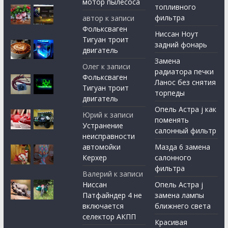
мотор пылесоса
топливного
фильтра
автор
к записи
Фольксваген
Ниссан Ноут
Тигуан троит
задний фонарь
двигатель
Замена
Олег
к записи
радиатора печки
Фольксваген
Ланос без снятия
Тигуан троит
торпеды
двигатель
Опель Астра j как
Юрий
к записи
поменять
Устранение
салонный фильтр
неисправности
автомойки
Мазда 6 замена
Керхер
салонного
фильтра
Валерий
к записи
Ниссан
Опель Астра j
Патфайндер 4 не
замена лампы
включается
ближнего света
селектор АКПП
Красивая