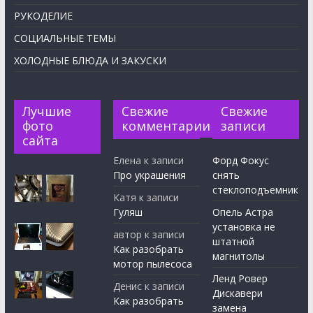
РУКОДЕЛИЕ
СОЦИАЛЬНЫЕ ТЕМЫ
ХОЛОДНЫЕ БЛЮДА И ЗАКУСКИ
Лучшие
Свежие
Свежие
фото
комментарии
записи
сайта
Елена
к записи
Форд Фокус
Про украшения
снять
стеклоподъемник
Катя
к записи
Гуляш
Опель Астра
установка не
автор
к записи
штатной
Как разобрать
магнитолы
мотор пылесоса
Ленд Ровер
Денис
к записи
Дискавери
Как разобрать
замена