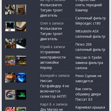
Фольксваген
снять передний
Тигуан троит
бампер
двигатель
Салонный фильтр
Олег
к записи
Мерседес с180
Фольксваген
Mitsubishi ASX
Тигуан троит
салонный фильтр
двигатель
Пежо 206
Юрий
к записи
салонный фильтр
Устранение
неисправности
Ниссан Х-Трейл
автомойки
замена фильтра
Керхер
салона
Валерий
к записи
Рено Сценик не
Ниссан
заводится
Патфайндер 4 не
Rак снять
включается
обшивку двери
селектор АКПП
Пассат Б3
Карл Б.
к записи
Карнивал крышка
Дэу Матиз не