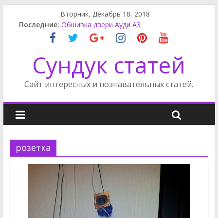
Вторник, Декабрь 18, 2018
Замена салонного фильтра Мерседес GL
Последние:
Обшивка двери Ауди А3
Шкатулка ручной работы
Снять задний бампер Мерседес
Сундук статей
Поделки из поршня
Сайт интересных и познавательных статей.
розетка