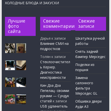
ХОЛОДНЫЕ БЛЮДА И ЗАКУСКИ
Лучшие
Свежие
Свежие
фото
комментарии
записи
сайта
Дарья
к записи
Шкатулка ручной
Влияние СМИ на
работы
подростков
Снять задний
Толян
к записи
бампер Мерседес
Стеклоочистител
Поделки из
ь Керхер.
поршня
Диагностика
неисправности
Замена
салонного
Кин Дза Дза
фильтра
Пепелац- своими
Мерседес GL
руками — Сундук
статей
к записи
Обшивка двери
USB удлинитель
Ауди А3