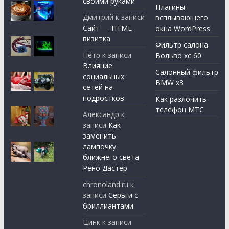
своими руками
Плагины
Дмитрий
к записи
всплывающего
Сайт — HTML
окна WordPress
визитка
Фильтр салона
Пётр
к записи
Вольво хс 60
Влияние
Салонный фильтр
социальных
BMW x3
сетей на
подростков
Как разлочить
телефон МТС
Александр
к
записи
Как
заменить
лампочку
ближнего света
Рено Дастер
chronoland.ru
к
записи
Серьги с
бриллиантами
Цинк
к записи