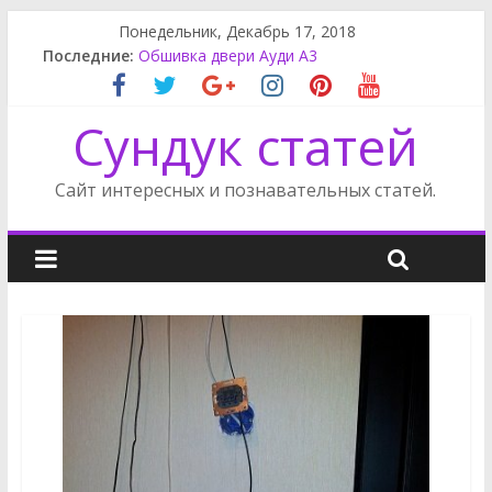
Понедельник, Декабрь 17, 2018
Замена салонного фильтра Мерседес GL
Последние:
Обшивка двери Ауди А3
Шкатулка ручной работы
Снять задний бампер Мерседес
Сундук статей
Поделки из поршня
Сайт интересных и познавательных статей.