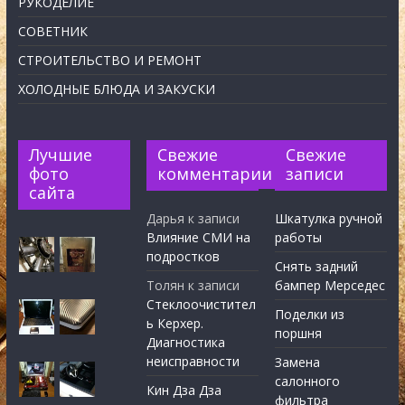
РУКОДЕЛИЕ
СОВЕТНИК
СТРОИТЕЛЬСТВО И РЕМОНТ
ХОЛОДНЫЕ БЛЮДА И ЗАКУСКИ
Лучшие
Свежие
Свежие
фото
комментарии
записи
сайта
Дарья
к записи
Шкатулка ручной
Влияние СМИ на
работы
подростков
Снять задний
Толян
к записи
бампер Мерседес
Стеклоочистител
Поделки из
ь Керхер.
поршня
Диагностика
неисправности
Замена
салонного
Кин Дза Дза
фильтра