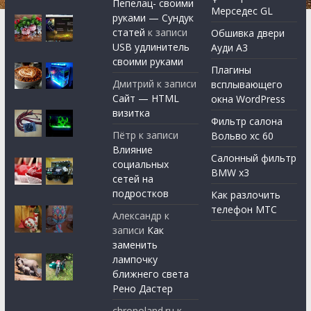
Пепелац- своими
Мерседес GL
руками — Сундук
статей
к записи
Обшивка двери
USB удлинитель
Ауди А3
своими руками
Плагины
Дмитрий
к записи
всплывающего
Сайт — HTML
окна WordPress
визитка
Фильтр салона
Пётр
к записи
Вольво хс 60
Влияние
Салонный фильтр
социальных
BMW x3
сетей на
подростков
Как разлочить
телефон МТС
Александр
к
записи
Как
заменить
лампочку
ближнего света
Рено Дастер
chronoland.ru
к