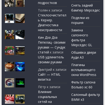
подростков
Снять задний
Толян
к записи
бампер Мерседес
Стеклоочистител
Поделки из
ь Керхер.
поршня
Диагностика
неисправности
Замена
салонного
Кин Дза Дза
фильтра
Пепелац- своими
Мерседес GL
руками — Сундук
статей
к записи
Обшивка двери
USB удлинитель
Ауди А3
своими руками
Плагины
Дмитрий
к записи
всплывающего
Сайт — HTML
окна WordPress
визитка
Фильтр салона
Пётр
к записи
Вольво хс 60
Влияние
Салонный фильтр
социальных
BMW x3
сетей на