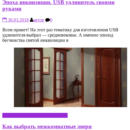
Эпоха инквизиции. USB удлинитель своими
руками
30.03.2018
автор
0
Всем привет! На этот раз тематику для изготовления USB
удлинителя выбрал — средневековье. А именно эпизод
бесчинства святой инквизиции в
СТРОИТЕЛЬСТВО И РЕМОНТ
Как выбрать межкомнатные двери