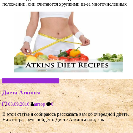
положении, они считаются хрупкими из-за многочисленных
ПРАВИЛЬНОЕ ПИТАНИЕ
Диета Аткинса
03.09.2016
автор
0
В этой статье я собираюсь рассказать вам об очередной диете.
На этот раз речь пойдет о Диете Аткинса или, как