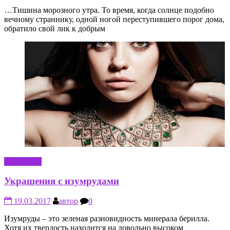
…Тишина морозного утра. То время, когда солнце подобно
вечному страннику, одной ногой переступившего порог дома,
обратило свой лик к добрым
КРАСОТА
Украшения с изумрудами
19.03.2017
автор
0
Изумруды – это зеленая разновидность минерала берилла.
Хотя их твердость находится на довольно высоком