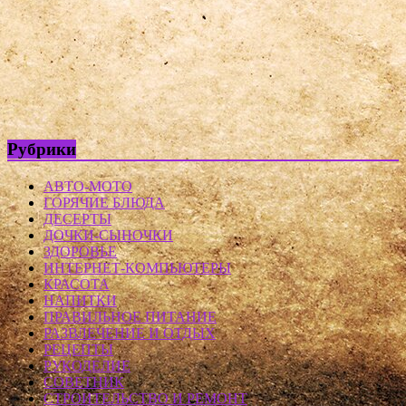
Рубрики
АВТО-МОТО
ГОРЯЧИЕ БЛЮДА
ДЕСЕРТЫ
ДОЧКИ-СЫНОЧКИ
ЗДОРОВЬЕ
ИНТЕРНЕТ-КОМПЬЮТЕРЫ
КРАСОТА
НАПИТКИ
ПРАВИЛЬНОЕ ПИТАНИЕ
РАЗВЛЕЧЕНИЕ И ОТДЫХ
РЕЦЕПТЫ
РУКОДЕЛИЕ
СОВЕТНИК
СТРОИТЕЛЬСТВО И РЕМОНТ