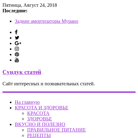
Пятница, Август 24, 2018
Последние:
Задние амортизаторы Мурано
Как снять задний бампер на Гранте
Датчик положения руля Вольво, как снять руль
Вентилятор печки Кадди
Одежда в стиле стимпанк
Сундук статей
Сайт интересных и познавательных статей.
На главную
КРАСОТА И ЗДОРОВЬЕ
КРАСОТА
ЗДОРОВЬЕ
ВКУСНО И ПОЛЕЗНО
ПРАВИЛЬНОЕ ПИТАНИЕ
РЕЦЕПТЫ