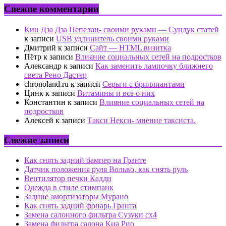
Свежие комментарии
Кин Дза Дза Пепелац- своими руками — Сундук статей
к записи
USB удлинитель своими руками
Дмитрий
к записи
Сайт — HTML визитка
Пётр
к записи
Влияние социальных сетей на подростков
Александр
к записи
Как заменить лампочку ближнего
света Рено Дастер
chronoland.ru
к записи
Серьги с бриллиантами
Цинк
к записи
Витамины и все о них
Константин
к записи
Влияние социальных сетей на
подростков
Алексей
к записи
Такси Некси- мнение таксиста.
Свежие записи
Как снять задний бампер на Гранте
Датчик положения руля Вольво, как снять руль
Вентилятор печки Кадди
Одежда в стиле стимпанк
Задние амортизаторы Мурано
Как снять задний фонарь Гранта
Замена салонного фильтра Сузуки сх4
Замена фильтра салона Киа Рио