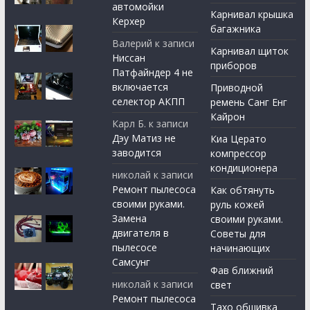
автомойки
Карнивал крышка
Керхер
багажника
Валерий
к записи
Карнивал щиток
Ниссан
приборов
Патфайндер 4 не
включается
Приводной
селектор АКПП
ремень Санг Енг
Кайрон
Карл Б.
к записи
Дэу Матиз не
Киа Церато
заводится
компрессор
кондиционера
николай
к записи
Ремонт пылесоса
Как обтянуть
своими руками.
руль кожей
Замена
своими руками.
двигателя в
Советы для
пылесосе
начинающих
Самсунг
Фав ближний
николай
к записи
свет
Ремонт пылесоса
Тахо обшивка