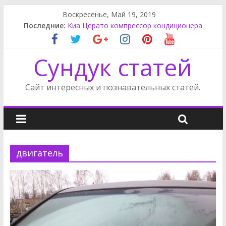
Воскресенье, Май 19, 2019
Последние:
Киа Церато компрессор кондиционера
Rак снять обшивку двери Пассат Б3
Карнивал крышка багажника
Сундук статей
Карнивал щиток приборов
Приводной ремень Санг Енг Кайрон
Сайт интересных и познавательных статей.
двигатель