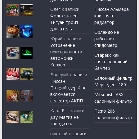
Олег
к записи
Ниссан Альмера
Фольксваген
как снять
Тигуан троит
радиатор
двигатель
Орландо не
Юрий
к записи
работает
Устранение
спидометр
неисправности
Старекс как
автомойки
снять передний
Керхер
бампер
Валерий
к записи
Салонный фильтр
Ниссан
Мерседес с180
Патфайндер 4 не
включается
Mitsubishi ASX
селектор АКПП
салонный фильтр
Карл Б.
к записи
Пежо 206
Дэу Матиз не
салонный фильтр
заводится
николай
к записи