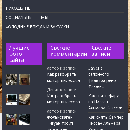
РУКОДЕЛИЕ
СОЦИАЛЬНЫЕ ТЕМЫ
ХОЛОДНЫЕ БЛЮДА И ЗАКУСКИ
Лучшие
Свежие
Свежие
фото
комментарии
записи
сайта
автор
к записи
Замена
Как разобрать
салонного
мотор пылесоса
фильтра рено
Флюенс
Денис
к записи
Как разобрать
Как снять фару
мотор пылесоса
на Ниссан
Альмера Классик
автор
к записи
Фольксваген
Как снять бампер
Тигуан троит
Ниссан Альмера
двигатель
Классик