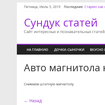
Пятница, Июль 5, 2019
Последние:
Старекс как
Как снять ф
Как снять б
Сундук статей
Ниссан Альм
Орландо не 
Сайт интересных и познавательных статей
НА ГЛАВНУЮ
ДОЧКИ-СЫНОЧКИ
ВКУСНО 
Авто магнитола 
Снимаем штатную магнитолу
← Назад