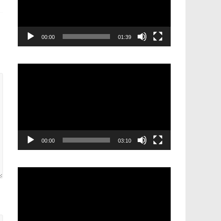
00:00
01:39
Видеоплеер
00:00
03:10
Видеоплеер