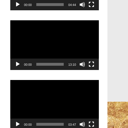
00:00
04:44
Видеоплеер
00:00
13:10
Видеоплеер
00:00
03:47