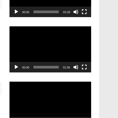
00:00
03:28
Видеоплеер
00:00
01:56
Видеоплеер