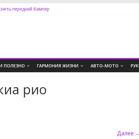
 снять передний бампер
ару на Ниссан Альмера Классик
ампер Ниссан Альмера Классик
ера как снять радиатор
работает спидометр
.
И ПОЛЕЗНО
ГАРМОНИЯ ЖИЗНИ
АВТО-МОТО
РУ
киа рио
Далее 